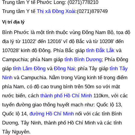
Trung tâm Y tế Phước Long: (0271)778210
Trung tâm Y tế
Thị xã Đồng Xoài
:(0271)879749
Vị trí địa lý
Bình Phước là một tỉnh thuộc vùng Đông Nam Bộ, tọa độ
địa lý từ 11022’ đến 12016’ vĩ độ Bắc và từ 10208’ đến
107028’ kinh độ Đông. Phía Bắc giáp
tỉnh Đắk Lắk
và
Campuchia; phía Nam giáp
tỉnh Bình Dương
; Phía Đông
giáp
tỉnh Lâm Đồng
và
Đồng Nai
; phía Tây giáp
tỉnh Tây
Ninh
và Campuchia. Nằm trong Vùng kinh tế trọng điểm
phía Nam, có độ cao trung bình trên 50m so với mặt
nước biển, cách
thành phố Hồ Chí Minh
110km, với các
tuyến đường giao thông huyết mạch như: Quốc lộ 13,
Quốc lộ 14,
đường Hồ Chí Minh
nối với các tỉnh Bình
Dương, Tây Ninh, thành phố Hồ Chí Minh và các tỉnh
Tây Nguyên.