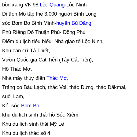
bồn xăng VK 98
Lộc Quang
-Lộc Ninh
Di tích Mộ tập thể 3.000 người Bình Long
sóc Bom Bo Bình Minh-
huyện Bù Đăng
Phú Riềng Đỏ Thuận Phú- Đồng Phú
Điểm du lịch tiêu biểu: Nhà giao tế Lộc Ninh,
Khu căn cứ Tà Thiết,
Vườn Quốc gia Cát Tiên (Tây Cát Tiên),
Hồ Thác Mơ,
Nhà máy thủy điện
Thác Mơ
,
Trảng cỏ Bàu Lạch, thác Voi, thác Đứng, thác Dăkmai,
suối Lam,
Ké, sóc
Bom Bo
…
khu du lịch sinh thái hồ Sóc Xiêm,
Khu du lịch sinh thái Mỹ Lệ
Khu du lịch thác số 4