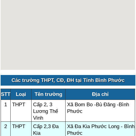
Các trường THPT, CĐ, ĐH tại Tỉnh Bình Phước
STT
Loại
Tên trường
Địa chỉ
1
THPT
Cấp 2, 3
Xã Bom Bo -Bù Đăng -Bình
Lương Thế
Phước
Vinh
2
THPT
Cấp 2,3 Đa
Xã Đa Kia Phước Long - Bình
Kia
Phước