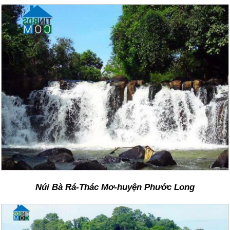
Núi Bà Rá-Thác Mơ-huyện Phước Long