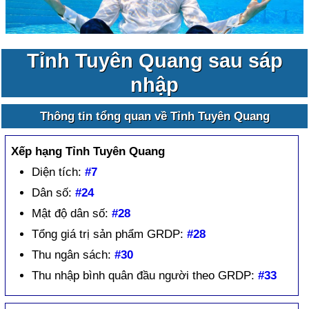
Tỉnh Tuyên Quang sau sáp
nhập
Thông tin tổng quan về Tỉnh Tuyên Quang
Xếp hạng Tỉnh Tuyên Quang
Diện tích:
#7
Dân số:
#24
Mật độ dân số:
#28
Tổng giá trị sản phẩm GRDP:
#28
Thu ngân sách:
#30
Thu nhập bình quân đầu người theo GRDP:
#33