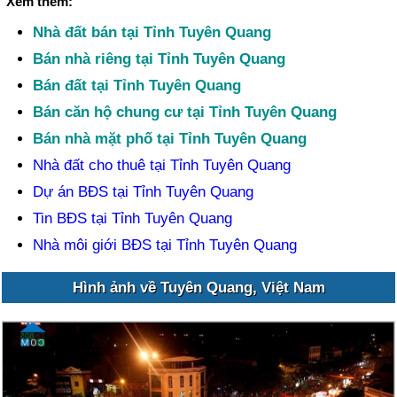
Xem thêm:
Nhà đất bán tại Tỉnh Tuyên Quang
Bán nhà riêng tại Tỉnh Tuyên Quang
Bán đất tại Tỉnh Tuyên Quang
Bán căn hộ chung cư tại Tỉnh Tuyên Quang
Bán nhà mặt phố tại Tỉnh Tuyên Quang
Nhà đất cho thuê tại Tỉnh Tuyên Quang
Dự án BĐS tại Tỉnh Tuyên Quang
Tin BĐS tại Tỉnh Tuyên Quang
Nhà môi giới BĐS tại Tỉnh Tuyên Quang
Hình ảnh về Tuyên Quang, Việt Nam