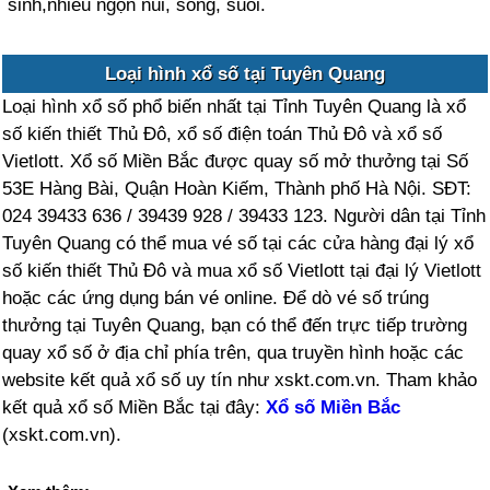
sinh,nhiều ngọn núi, sông, suối.
Loại hình xổ số tại Tuyên Quang
Loại hình xổ số phổ biến nhất tại Tỉnh Tuyên Quang là xổ
số kiến thiết Thủ Đô, xổ số điện toán Thủ Đô và xổ số
Vietlott. Xổ số Miền Bắc được quay số mở thưởng tại Số
53E Hàng Bài, Quận Hoàn Kiếm, Thành phố Hà Nội. SĐT:
024 39433 636 / 39439 928 / 39433 123. Người dân tại Tỉnh
Tuyên Quang có thể mua vé số tại các cửa hàng đại lý xổ
số kiến thiết Thủ Đô và mua xổ số Vietlott tại đại lý Vietlott
hoặc các ứng dụng bán vé online. Để dò vé số trúng
thưởng tại Tuyên Quang, bạn có thể đến trực tiếp trường
quay xổ số ở địa chỉ phía trên, qua truyền hình hoặc các
website kết quả xổ số uy tín như xskt.com.vn. Tham khảo
kết quả xổ số Miền Bắc tại đây:
Xổ số Miền Bắc
(xskt.com.vn).