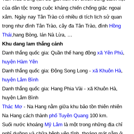
của dân tộc trong cuộc kháng chiến chống giặc ngoại
xâm. Ngày nay Tân Trào có nhiều di tích lịch sử quan
trọng như đình Tân Trào, cây đa Tân Trào, đình
Hồng
Thái
,hang Bòng, lán Nà Lừa, …
Khu dang lam thắng cảnh
Danh thắng quốc gia: Quần thể hang động
xã Yên Phú
,
huyện Hàm Yên
Danh thắng quốc gia: Động Song Long -
xã Khuôn Hà
,
huyện Lâm Bình
Danh thắng quốc gia: Hang Phia Vài - xã Khuôn Hà,
huyện Lâm Bình
Thác Mơ
- Na Hang nằm giữa khu bảo tồn thiên nhiên
Na Hang cách thành
phố Tuyên Quang
100 km.
Suối nước khoáng
Mỹ Lâm
là một trong những địa chỉ
nghỉ dưỡng và chữa bệnh yên tĩnh, thoáng mát nằm ở