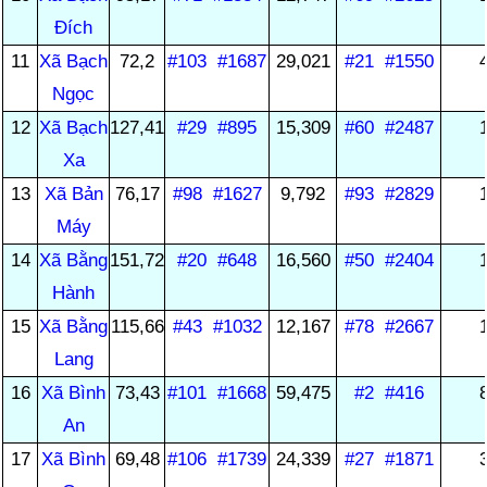
Đích
11
Xã Bạch
72,2
#103
#1687
29,021
#21
#1550
Ngọc
12
Xã Bạch
127,41
#29
#895
15,309
#60
#2487
Xa
13
Xã Bản
76,17
#98
#1627
9,792
#93
#2829
Máy
14
Xã Bằng
151,72
#20
#648
16,560
#50
#2404
Hành
15
Xã Bằng
115,66
#43
#1032
12,167
#78
#2667
Lang
16
Xã Bình
73,43
#101
#1668
59,475
#2
#416
An
17
Xã Bình
69,48
#106
#1739
24,339
#27
#1871