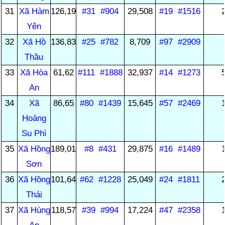
31
Xã Hàm
126,19
#31
#904
29,508
#19
#1516
Yên
32
Xã Hồ
136,83
#25
#782
8,709
#97
#2909
Thầu
33
Xã Hòa
61,62
#111
#1888
32,937
#14
#1273
An
34
Xã
86,65
#80
#1439
15,645
#57
#2469
Hoàng
Su Phì
35
Xã Hồng
189,01
#8
#431
29,875
#16
#1489
Sơn
36
Xã Hồng
101,64
#62
#1228
25,049
#24
#1811
Thái
37
Xã Hùng
118,57
#39
#994
17,224
#47
#2358