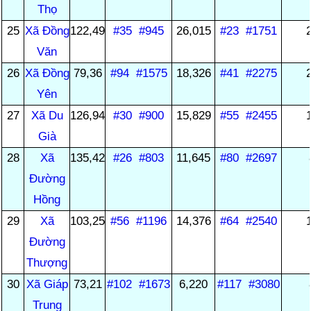
Thọ
25
Xã Đồng
122,49
#35
#945
26,015
#23
#1751
Văn
26
Xã Đồng
79,36
#94
#1575
18,326
#41
#2275
Yên
27
Xã Du
126,94
#30
#900
15,829
#55
#2455
Già
28
Xã
135,42
#26
#803
11,645
#80
#2697
Đường
Hồng
29
Xã
103,25
#56
#1196
14,376
#64
#2540
Đường
Thượng
30
Xã Giáp
73,21
#102
#1673
6,220
#117
#3080
Trung