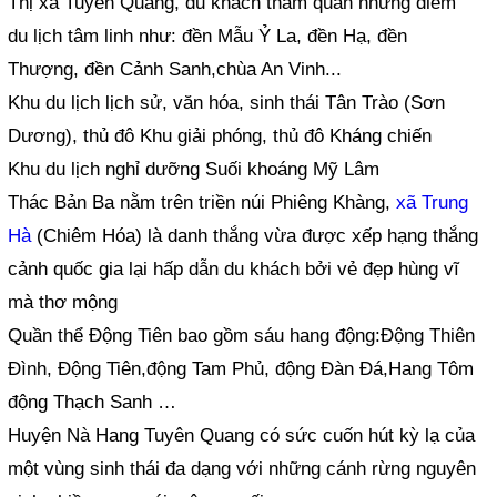
Thị xã Tuyên Quang, du khách tham quan những điểm
du lịch tâm linh như: đền Mẫu Ỷ La, đền Hạ, đền
Thượng, đền Cảnh Sanh,chùa An Vinh...
Khu du lịch lịch sử, văn hóa, sinh thái Tân Trào (Sơn
Dương), thủ đô Khu giải phóng, thủ đô Kháng chiến
Khu du lịch nghỉ dưỡng Suối khoáng Mỹ Lâm
Thác Bản Ba nằm trên triền núi Phiêng Khàng,
xã Trung
Hà
(Chiêm Hóa) là danh thắng vừa được xếp hạng thắng
cảnh quốc gia lại hấp dẫn du khách bởi vẻ đẹp hùng vĩ
mà thơ mộng
Quần thể Động Tiên bao gồm sáu hang động:Động Thiên
Đình, Động Tiên,động Tam Phủ, động Đàn Đá,Hang Tôm
động Thạch Sanh …
Huyện Nà Hang Tuyên Quang có sức cuốn hút kỳ lạ của
một vùng sinh thái đa dạng với những cánh rừng nguyên