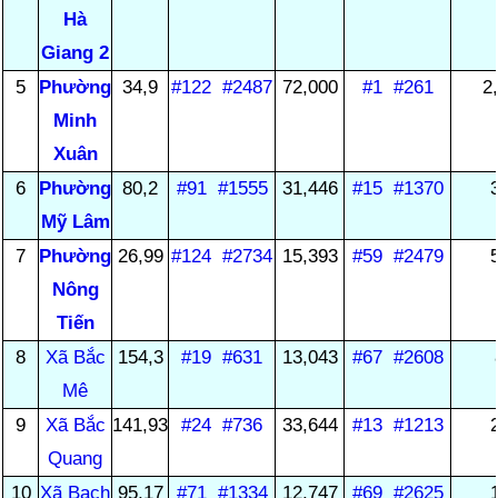
Hà
Giang 2
5
Phường
34,9
#122
#2487
72,000
#1
#261
2
Minh
Xuân
6
Phường
80,2
#91
#1555
31,446
#15
#1370
Mỹ Lâm
7
Phường
26,99
#124
#2734
15,393
#59
#2479
Nông
Tiến
8
Xã Bắc
154,3
#19
#631
13,043
#67
#2608
Mê
9
Xã Bắc
141,93
#24
#736
33,644
#13
#1213
Quang
10
Xã Bạch
95,17
#71
#1334
12,747
#69
#2625