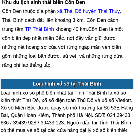
Khu du lịch sinh thái biển Cồn Đen
Cồn Đen thuộc địa phận
xã Thái Đô
huyện Thái Thuỵ
,
Thái Bình cách đất liền khoảng 3 km. Cồn Đen cách
trung tâm
TP Thái Bình
khoảng 40 km.Cồn Đen là một
cồn biển đẹp nhất miền Bắc, nơi đây vẫn giữ được
những nét hoang sơ của với rừng ngập mặn ven biển
gồm những loại bần đước, sú vẹt, và những rừng dừa,
rặng phi lao thẳng tắp.
Loại hình xổ số tại Thái Bình
Loại hình xổ số phổ biến nhất tại Tỉnh Thái Bình là xổ số
kiến thiết Thủ Đô, xổ số điện toán Thủ Đô và xổ số Vietlott.
Xổ số Miền Bắc được quay số mở thưởng tại Số 53E Hàng
Bài, Quận Hoàn Kiếm, Thành phố Hà Nội. SĐT: 024 39433
636 / 39439 928 / 39433 123. Người dân tại Tỉnh Thái Bình
có thể mua vé số tại các cửa hàng đại lý xổ số kiến thiết