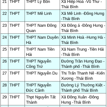
21
THPT
THPT Lý Bôn
Xã Hiệp Hoà -Vũ Thư -
Thái Bình
22
THPT
THPT Mê Linh
Xã Mê Linh -Đông Hưng
-Thái Bình
23
THPT
THPT Nam Đông
Xã Đông á -Đông Hưng -
Quan
Thái Bình
24
THPT
THPT Nam Duyên
Xã Minh Hoà -Hưng Hà -
Hà
Thái Bình
25
THPT
THPT Nam Tiền
Xã Nam Trung -Tiền Hải
Hải
-Thái Bình
26
THPT
THPT Nguyễn
Đường Trần Hưng Đạo -
Công Trứ
Thành phố -Thái Bình
27
THPT
THPT Nguyễn Du
Thị Trấn Thanh Nê -Kiến
Xương -Thái Bình
28
THPT
THPT Nguyễn
Đường Lý Thường Kiệt -
Đức Cảnh
Thành phố Thái Bình
29
THPT
Thpt Nguyễn Tất
Xã Đông Xuân -Đông
Thành
Hưng -Thái Bình