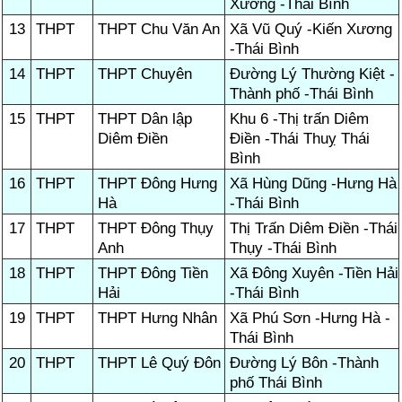
Xương -Thái Bình
13
THPT
THPT Chu Văn An
Xã Vũ Quý -Kiến Xương
-Thái Bình
14
THPT
THPT Chuyên
Đường Lý Thường Kiệt -
Thành phố -Thái Bình
15
THPT
THPT Dân lập
Khu 6 -Thị trấn Diêm
Diêm Điền
Điền -Thái Thuỵ Thái
Bình
16
THPT
THPT Đông Hưng
Xã Hùng Dũng -Hưng Hà
Hà
-Thái Bình
17
THPT
THPT Đông Thụy
Thị Trấn Diêm Điền -Thái
Anh
Thụy -Thái Bình
18
THPT
THPT Đông Tiền
Xã Đông Xuyên -Tiền Hải
Hải
-Thái Bình
19
THPT
THPT Hưng Nhân
Xã Phú Sơn -Hưng Hà -
Thái Bình
20
THPT
THPT Lê Quý Đôn
Đường Lý Bôn -Thành
phố Thái Bình