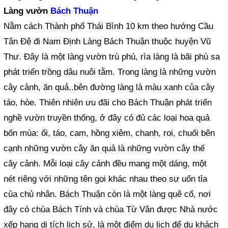
Làng vườn
Bách Thuận
Nằm cách Thành phố Thái Bình 10 km theo hướng Cầu
Tân Đệ đi Nam Định Làng Bách Thuận thuộc huyện Vũ
Thư. Đây là một làng vườn trù phú, rìa làng là bãi phù sa
phát triển trồng dâu nuôi tằm. Trong làng là những vườn
cây cảnh, ăn quả..bên đường làng là màu xanh của cây
táo, hòe. Thiên nhiên ưu đãi cho Bách Thuận phát triển
nghề vườn truyền thống, ở đây có đủ các loại hoa quả
bốn mùa: ổi, táo, cam, hồng xiêm, chanh, roi, chuối bên
cạnh những vườn cây ăn quả là những vườn cây thế
cây cảnh. Mỗi loại cây cảnh đều mang một dáng, một
nét riêng với những tên gọi khác nhau theo sự uốn tỉa
của chủ nhân. Bách Thuận còn là một làng quê cổ, nơi
đây có chùa Bách Tính và chùa Từ Vân được Nhà nước
xếp hạng di tích lịch sử, là một điểm du lịch để du khách