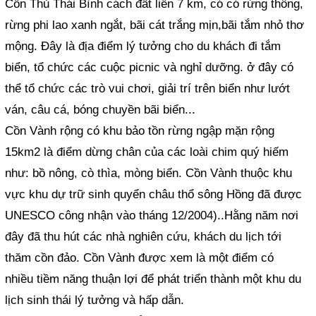
Cồn Thủ Thái Bình cách đất liền 7 km, có có rừng thông,
rừng phi lao xanh ngắt, bãi cát trắng mịn,bãi tắm nhỏ thơ
mộng. Đây là địa điểm lý tưởng cho du khách đi tắm
biển, tổ chức các cuộc picnic và nghỉ dưỡng. ở đây có
thể tổ chức các trò vui chơi, giải trí trên biển như lướt
ván, câu cá, bóng chuyền bãi biển...
Cồn Vành rộng có khu bảo tồn rừng ngập mặn rộng
15km2 là điểm dừng chân của các loài chim quý hiếm
như: bồ nông, cò thìa, mòng biển. Cồn Vành thuộc khu
vực khu dự trữ sinh quyển châu thổ sông Hồng đã được
UNESCO công nhận vào tháng 12/2004)..Hằng năm nơi
đây đã thu hút các nhà nghiên cứu, khách du lịch tới
thăm cồn đảo. Cồn Vành được xem là một điểm có
nhiều tiềm năng thuận lợi để phát triển thành một khu du
lịch sinh thái lý tưởng và hấp dẫn.