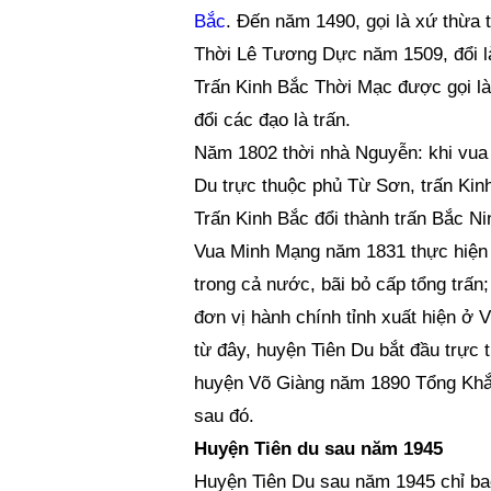
Bắc
. Đến năm 1490, gọi là xứ thừa 
Thời Lê Tương Dực năm 1509, đổi là
Trấn Kinh Bắc Thời Mạc được gọi là 
đổi các đạo là trấn.
Năm 1802 thời nhà Nguyễn: khi vua G
Du trực thuộc phủ Từ Sơn, trấn Kin
Trấn Kinh Bắc đổi thành trấn Bắc N
Vua Minh Mạng năm 1831 thực hiện c
trong cả nước, bãi bỏ cấp tổng trấn;
đơn vị hành chính tỉnh xuất hiện ở 
từ đây, huyện Tiên Du bắt đầu trực
huyện Võ Giàng năm 1890 Tổng Khắc
sau đó.
Huyện Tiên du sau năm 1945
Huyện Tiên Du sau năm 1945 chỉ ba