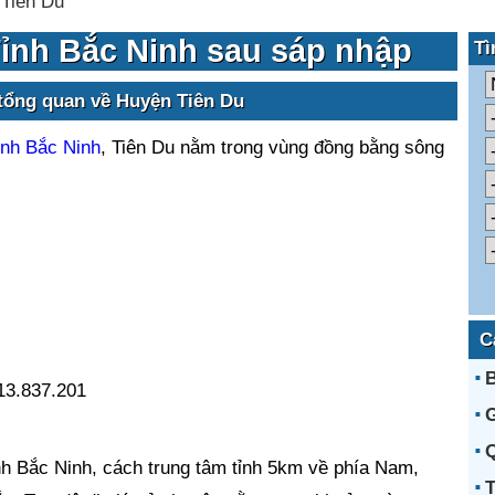
Tiên Du
Tỉnh Bắc Ninh sau sáp nhập
Tì
 tổng quan về Huyện Tiên Du
ỉnh Bắc Ninh
, Tiên Du nằm trong vùng đồng bằng sông
C
B
3.837.201
G
nh Bắc Ninh, cách trung tâm tỉnh 5km về phía Nam,
T