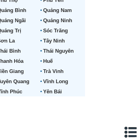
hú Thọ
Phú Yên
uảng Bình
Quảng Nam
uảng Ngãi
Quảng Ninh
uảng Trị
Sóc Trăng
ơn La
Tây Ninh
hái Bình
Thái Nguyên
hanh Hóa
Huế
iền Giang
Trà Vinh
uyên Quang
Vĩnh Long
ĩnh Phúc
Yên Bái