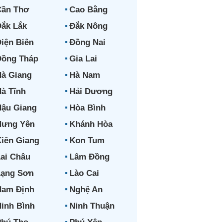
Cần Thơ
Cao Bằng
ắk Lắk
Đắk Nông
iện Biên
Đồng Nai
Đồng Tháp
Gia Lai
à Giang
Hà Nam
à Tĩnh
Hải Dương
ậu Giang
Hòa Bình
Hưng Yên
Khánh Hòa
iên Giang
Kon Tum
ai Châu
Lâm Đồng
Lạng Sơn
Lào Cai
Nam Định
Nghệ An
inh Bình
Ninh Thuận