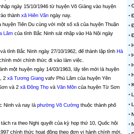
nhập ngày 15/10/1946 từ huyện Võ Giàng vào huyện
vào thành
xã Hiên Vân
ngày nay.
Đ
 huyện Tiên Du cùng với một số xã của huyện Thuận
Đ
a Lâm
của tỉnh Bắc Ninh sát nhập vào Hà Nội ngày
H
và tỉnh Bắc Ninh ngày 27/10/1962, để thành lập tỉnh
Hà
H
chính mới chính thức đi vào làm việc.
H
nh một huyện ngày 14/03/1963, lấy tên mới là huyện
y, 2
xã Tương Giang
vafv Phú Lâm của huyện Yên
K
Sơn và 2
xã Đông Thọ
và
Văn Môn
của huyện Từ Sơn
L
c Ninh và nay là
phường Võ Cường
thuộc thành phố
tách ra theo Nghị quyết của kỳ họp thứ 10, Quốc hội
N
1997 chính thức hoạt động theo đơn vị hành chính mới.