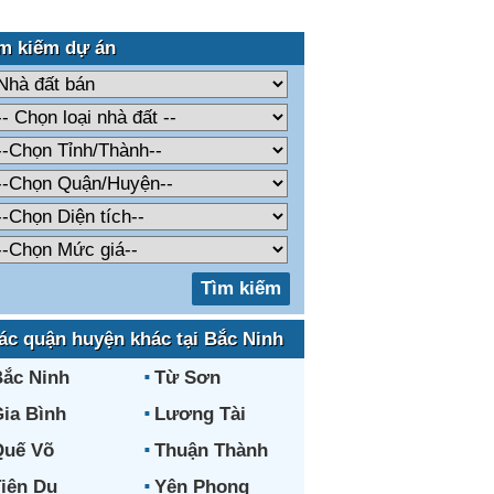
m kiếm dự án
ác quận huyện khác tại Bắc Ninh
ắc Ninh
Từ Sơn
ia Bình
Lương Tài
Quế Võ
Thuận Thành
iên Du
Yên Phong