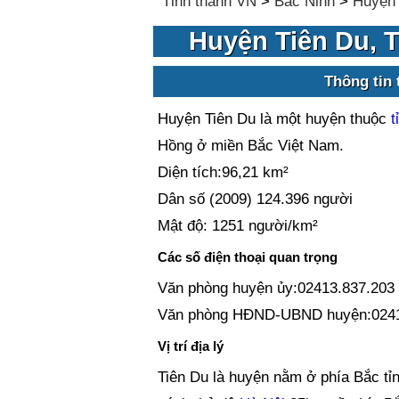
Tỉnh thành VN
>
Bắc Ninh
>
Huyện 
Huyện Tiên Du, 
Thông tin
Huyện Tiên Du là một huyện thuộc
t
Hồng ở miền Bắc Việt Nam.
Diện tích:96,21 km²
Dân số (2009) 124.396 người
Mật độ: 1251 người/km²
Các số điện thoại quan trọng
Văn phòng huyện ủy:02413.837.203
Văn phòng HĐND-UBND huyện:0241
Vị trí địa lý
Tiên Du là huyện nằm ở phía Bắc tỉ