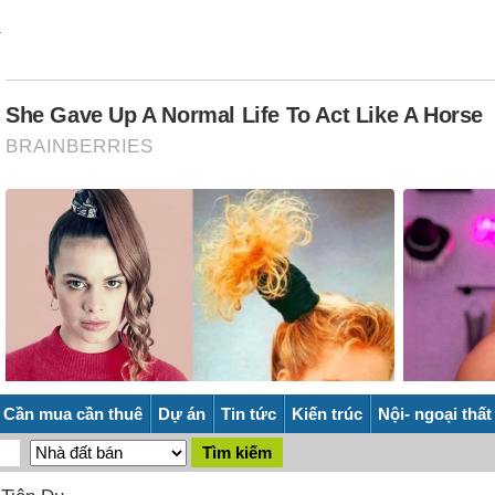
Cần mua cần thuê
Dự án
Tin tức
Kiến trúc
Nội- ngoại thất