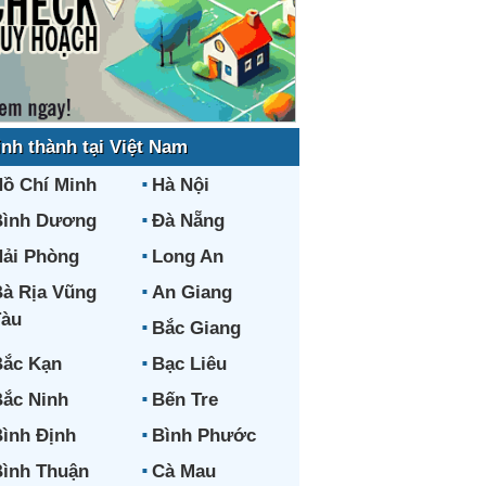
ỉnh thành tại Việt Nam
ồ Chí Minh
Hà Nội
Bình Dương
Đà Nẵng
ải Phòng
Long An
à Rịa Vũng
An Giang
Tàu
Bắc Giang
ắc Kạn
Bạc Liêu
ắc Ninh
Bến Tre
ình Định
Bình Phước
ình Thuận
Cà Mau