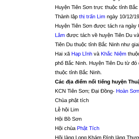
Huyện Tiên Sơn trực thuộc tỉnh Bắc
Thành lập
thị trấn Lim
ngày 10/12/19
Huyện Tiên Sơn được tách ra ngày 0
Lâm
được tách về huyện Tiên Du v
Tiên Du thuộc tỉnh Bắc Ninh như gia
Hai xã
Hạp Lĩnh
và
Khắc Niệm
thuộc
phố Bắc Ninh. Huyện Tiên Du từ đó 
thuộc tỉnh Bắc Ninh.
Các địa điểm nổi tiếng huyện Thu
KCN Tiên Sơn; Đại Đồng-
Hoàn Sơ
Chùa phật tích
Lễ hội Lim
Hội Bồ Sơn
Hội chùa
Phật Tích
Hội làng Long Khám Đình làng Thư