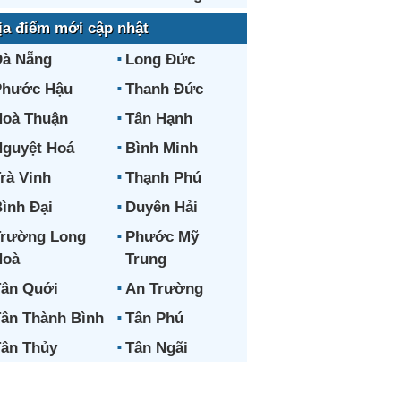
ịa điểm mới cập nhật
Đà Nẵng
Long Đức
Phước Hậu
Thanh Đức
oà Thuận
Tân Hạnh
guyệt Hoá
Bình Minh
rà Vinh
Thạnh Phú
ình Đại
Duyên Hải
Trường Long
Phước Mỹ
Hoà
Trung
ân Quới
An Trường
ân Thành Bình
Tân Phú
ân Thủy
Tân Ngãi