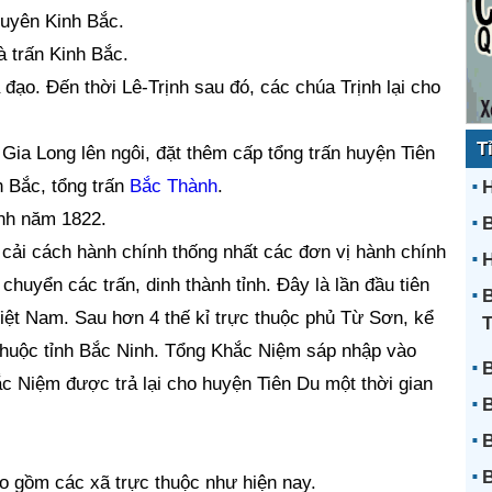
tuyên Kinh Bắc.
 trấn Kinh Bắc.
đạo. Đến thời Lê-Trịnh sau đó, các chúa Trịnh lại cho
T
ia Long lên ngôi, đặt thêm cấp tổng trấn huyện Tiên
h Bắc, tổng trấn
Bắc Thành
.
H
inh năm 1822.
ải cách hành chính thống nhất các đơn vị hành chính
H
 chuyển các trấn, dinh thành tỉnh. Đây là lần đầu tiên
B
Việt Nam. Sau hơn 4 thế kỉ trực thuộc phủ Từ Sơn, kể
 thuộc tỉnh Bắc Ninh. Tổng Khắc Niệm sáp nhập vào
B
 Niệm được trả lại cho huyện Tiên Du một thời gian
B
B
B
o gồm các xã trực thuộc như hiện nay.