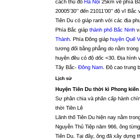
cách thủ đô
Hà Nội
25km về phía Bắc
20005’30’’ đến 21011’00’’ độ vĩ Bắc
Tiên Du có giáp ranh với các địa p
Phía Bắc giáp
thành phố Bắc Ninh
v
Thành
. Phía Đông giáp
huyện Quế 
tương đối bằng phẳng do nằm trong 
huyện đều có độ dốc <30. Địa hình 
Tây Bắc-
Đông Nam
. Độ cao trung 
Lịch sử
Huyện Tiên Du thời kì Phong kiến
Sự phân chia và phân cấp hành chín
thời Tiền Lê
Lãnh thổ Tiên Du hiện nay nằm tron
Nguyễn Thủ Tiệp năm 966, ông từng
Tiên Du. Tại đây, ông đã xây dựng th