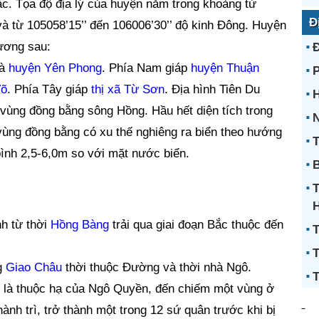
. Tọa độ địa lý của huyện nằm trong khoảng từ
Đ
 và từ 105058’15’’ đến 106006’30’’ độ kinh Đông. Huyện
hương sau:
à
huyện Yên Phong
. Phía Nam giáp
huyện Thuận
Võ
. Phía Tây giáp
thị xã Từ Sơn
. Địa hình Tiên Du
H
vùng đồng bằng sông Hồng. Hầu hết diện tích trong
N
vùng đồng bằng có xu thế nghiêng ra biển theo hướng
T
bình 2,5-6,0m so với mặt nước biển.
B
h từ thời
Hồng Bàng
trải qua giai đoạn Bắc thuộc đến
T
T
g
Giao Châu
thời thuộc Đường và thời nhà Ngô.
T
 là thuộc hạ của Ngô Quyền, đến chiếm một vùng ở
ành trì, trở thành một trong 12 sứ quân trước khi bị