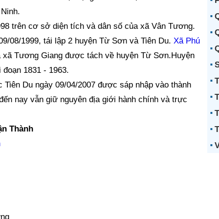
P
 Ninh.
Q
98 trên cơ sở diện tích và dân số của xã Vân Tương.
Q
9/08/1999, tái lập 2 huyện Từ Sơn và Tiên Du.
Xã Phú
Q
à xã Tương Giang được tách về huyện Từ Sơn.Huyện
S
i đoạn 1831 - 1963.
T
 Tiên Du ngày 09/04/2007 được sáp nhập vào thành
T
đến nay vẫn giữ nguyên địa giới hành chính và trực
T
ận Thành
T
n
V
ợng