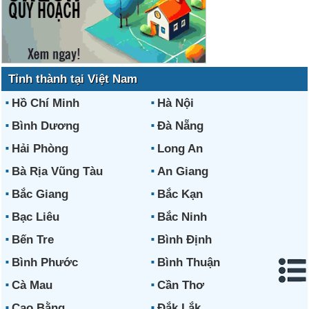
Tỉnh thành tại Việt Nam
Hồ Chí Minh
Hà Nội
Bình Dương
Đà Nẵng
Hải Phòng
Long An
Bà Rịa Vũng Tàu
An Giang
Bắc Giang
Bắc Kạn
Bạc Liêu
Bắc Ninh
Bến Tre
Bình Định
Bình Phước
Bình Thuận
Cà Mau
Cần Thơ
Cao Bằng
Đắk Lắk