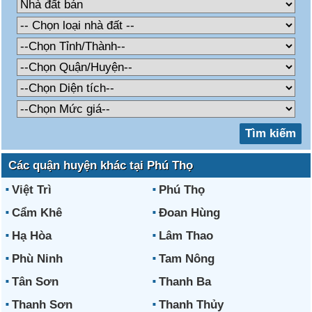
Các quận huyện khác tại Phú Thọ
Việt Trì
Phú Thọ
Cẩm Khê
Đoan Hùng
Hạ Hòa
Lâm Thao
Phù Ninh
Tam Nông
Tân Sơn
Thanh Ba
Thanh Sơn
Thanh Thủy