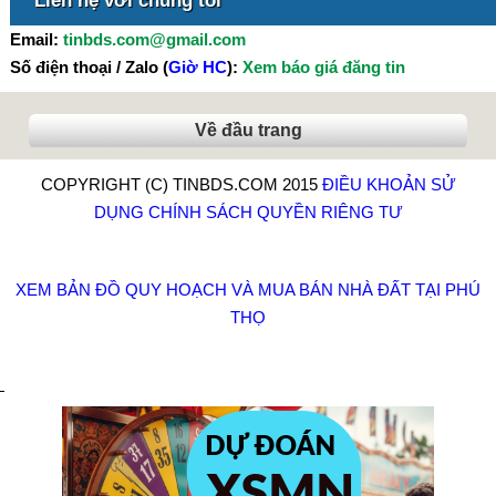
Liên hệ với chúng tôi
Email:
tinbds.com@gmail.com
Số điện thoại / Zalo (
Giờ HC
):
Xem báo giá đăng tin
Về đầu trang
COPYRIGHT (C) TINBDS.COM 2015
ĐIỀU KHOẢN SỬ
DỤNG
CHÍNH SÁCH QUYỀN RIÊNG TƯ
XEM BẢN ĐỒ QUY HOẠCH VÀ MUA BÁN NHÀ ĐẤT TẠI PHÚ
THỌ