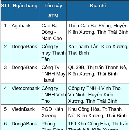
STT
Ngân hàng
Tên cây
Địa chỉ
ATM
1
Agribank
Cao Bạt
Thôn Cao Bạt Đông, Huyện
Đông -
Kiến Xương, Tỉnh Thái Bình
Nam Cao
2
DongABank
Công ty
Xã Thanh Tân, Kiến Xương,
may Thanh
Thái Bình
Tân
3
DongABank
Công Ty
QL 39B, Thị trấn Thanh Nê,
TNHH May
Kiến Xương, Thái Bình
Hanul
4
Vietcombank
Công ty
Công ty TNHH Vinh Tho,
TNHH Vinh
Vũ Ninh, Huyện Kiến
Tho
Xương, Tỉnh Thái Bình
5
VietinBank
PGD Kiến
Khu Cộng Hòa, Tt Thanh
Xương
Nê, Kiến Xương, Thái Bình
6
DongABank
Phòng
169 Khu Cộng Hòa, Thị trấn