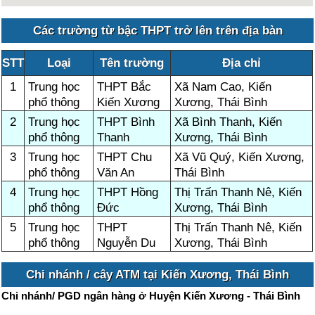
Các trường từ bậc THPT trở lên trên địa bàn
STT
Loại
Tên trường
Địa chỉ
1
Trung học
THPT Bắc
Xã Nam Cao, Kiến
phổ thông
Kiến Xương
Xương, Thái Bình
2
Trung học
THPT Bình
Xã Bình Thanh, Kiến
phổ thông
Thanh
Xương, Thái Bình
3
Trung học
THPT Chu
Xã Vũ Quý, Kiến Xương,
phổ thông
Văn An
Thái Bình
4
Trung học
THPT Hồng
Thị Trấn Thanh Nê, Kiến
phổ thông
Đức
Xương, Thái Bình
5
Trung học
THPT
Thị Trấn Thanh Nê, Kiến
phổ thông
Nguyễn Du
Xương, Thái Bình
Chi nhánh / cây ATM tại Kiến Xương, Thái Bình
Chi nhánh/ PGD ngân hàng ở Huyện Kiến Xương - Thái Bình