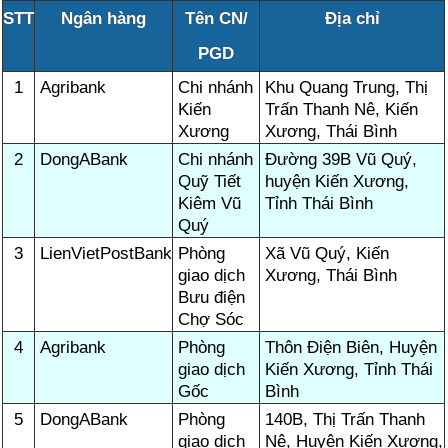
STT
Ngân hàng
Tên CN/
Địa chỉ
PGD
1
Agribank
Chi nhánh
Khu Quang Trung, Thị
Kiến
Trấn Thanh Nê, Kiến
Xương
Xương, Thái Bình
2
DongABank
Chi nhánh
Đường 39B Vũ Quý,
Quỹ Tiết
huyện Kiến Xương,
Kiêm Vũ
Tỉnh Thái Bình
Quý
3
LienVietPostBank
Phòng
Xã Vũ Quý, Kiến
giao dịch
Xương, Thái Bình
Bưu điện
Chợ Sóc
4
Agribank
Phòng
Thôn Điện Biên, Huyện
giao dịch
Kiến Xương, Tỉnh Thái
Gốc
Bình
5
DongABank
Phòng
140B, Thị Trấn Thanh
giao dịch
Nê, Huyện Kiến Xương,