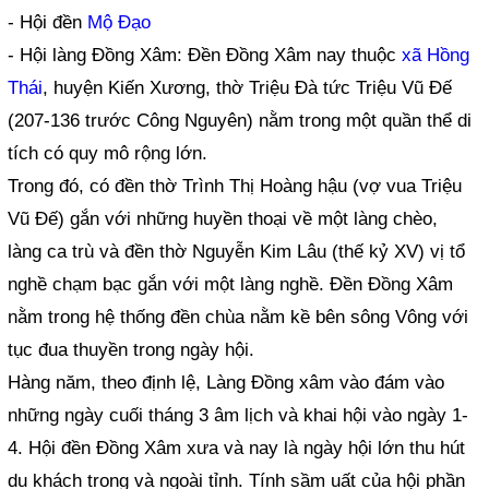
- Hội đền
Mộ Đạo
- Hội làng Đồng Xâm: Đền Đồng Xâm nay thuộc
xã Hồng
Thái
, huyện Kiến Xương, thờ Triệu Đà tức Triệu Vũ Đế
(207-136 trước Công Nguyên) nằm trong một quần thể di
tích có quy mô rộng lớn.
Trong đó, có đền thờ Trình Thị Hoàng hậu (vợ vua Triệu
Vũ Đế) gắn với những huyền thoại về một làng chèo,
làng ca trù và đền thờ Nguyễn Kim Lâu (thế kỷ XV) vị tổ
nghề chạm bạc gắn với một làng nghề. Đền Đồng Xâm
nằm trong hệ thống đền chùa nằm kề bên sông Vông với
tục đua thuyền trong ngày hội.
Hàng năm, theo định lệ, Làng Đồng xâm vào đám vào
những ngày cuối tháng 3 âm lịch và khai hội vào ngày 1-
4. Hội đền Đồng Xâm xưa và nay là ngày hội lớn thu hút
du khách trong và ngoài tỉnh. Tính sầm uất của hội phần