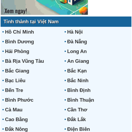
Tỉnh thành tại Việt Nam
Hồ Chí Minh
Hà Nội
Bình Dương
Đà Nẵng
Hải Phòng
Long An
Bà Rịa Vũng Tàu
An Giang
Bắc Giang
Bắc Kạn
Bạc Liêu
Bắc Ninh
Bến Tre
Bình Định
Bình Phước
Bình Thuận
Cà Mau
Cần Thơ
Cao Bằng
Đắk Lắk
Đắk Nông
Điện Biên