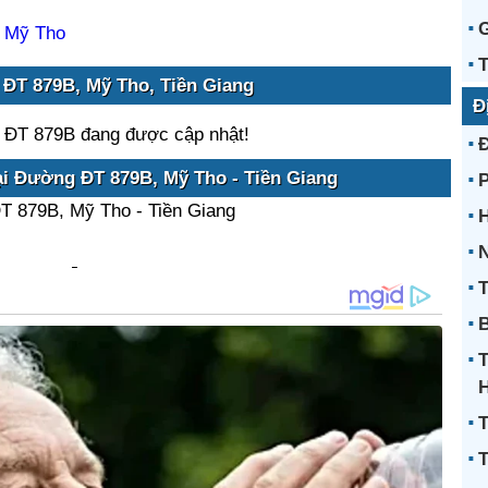
G
ố Mỹ Tho
 ĐT 879B, Mỹ Tho, Tiền Giang
Đ
 ĐT 879B đang được cập nhật!
ại Đường ĐT 879B, Mỹ Tho - Tiền Giang
T 879B, Mỹ Tho - Tiền Giang
H
N
T
B
T
T