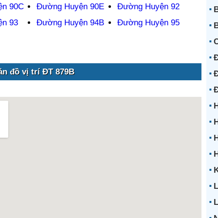
ện 90C
Đường Huyện 90E
Đường Huyện 92
B
n 93
Đường Huyện 94B
Đường Huyện 95
B
Đ
ản đồ vị trí ĐT 879B
Đ
H
H
H
K
L