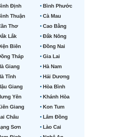
ình Định
Bình Phước
ình Thuận
Cà Mau
Cần Thơ
Cao Bằng
ắk Lắk
Đắk Nông
iện Biên
Đồng Nai
Đồng Tháp
Gia Lai
à Giang
Hà Nam
à Tĩnh
Hải Dương
ậu Giang
Hòa Bình
Hưng Yên
Khánh Hòa
iên Giang
Kon Tum
ai Châu
Lâm Đồng
Lạng Sơn
Lào Cai