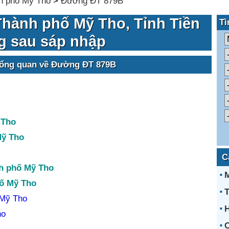
h phố Mỹ Tho
>
Đường ĐT 879B
hành phố Mỹ Tho, Tỉnh Tiền
Tì
g sau sáp nhập
tổng quan về Đường ĐT 879B
 Tho
Mỹ Tho
C
nh phố Mỹ Tho
hố Mỹ Tho
T
 Mỹ Tho
H
ho