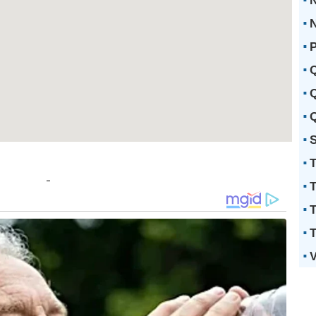
N
P
Q
Q
Q
S
T
T
T
T
V