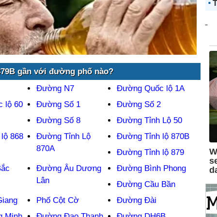
T
79B gần với đường phố nào?
Đường N7
Đường Quốc lộ 1A
 lộ 60
Đường Số 1
Đường Số 2
Đường Số 8
Đường Tỉnh Lộ 50
lộ 868
Đường Tỉnh Lộ
Đường Tỉnh lộ 870B
870A
Đường Tỉnh lộ 879
Bắc
Đường Âu Dương
Đường Bình Phong
Lân
Đường Cầu Bần
iang
Phố Cột Cờ
Đường Đài
 Minh
Đường Đạo Thanh
Đường DH6B