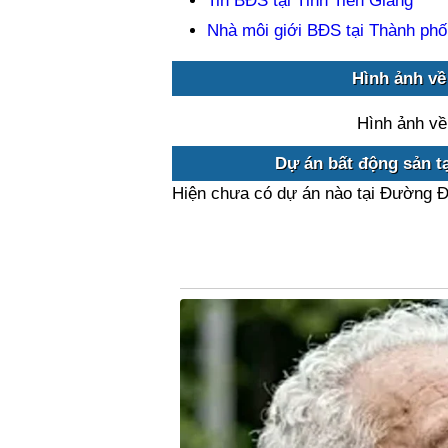
Tin BĐS tại Tỉnh Tiền Giang
Nhà môi giới BĐS tại Thành ph
Hình ảnh về
Hình ảnh về
Dự án bất động sản t
Hiện chưa có dự án nào tại Đường Đ