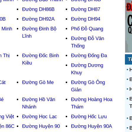
Đường DH86B
Đường DH87
0B
Đường DH92A
Đường DH94
 Minh
Đường Đinh Bộ
Phố Đỗ Quang
Lĩnh
Đường Đỗ Văn
Thống
 Thị
Đường Đốc Binh
Đường Đống Đa
T
Kiều
Đường Dương
H
Khuy
Cát
Đường Gò Me
Đường Gò Ông
H
Giản
B
Bé
Đường Hồ Văn
Đường Hoàng Hoa
Nhánh
Thám
g Việt
Đường Học Lạc
Đường Hốc Lựu
B
ện 86C
Đường Huyện 90
Đường Huyện 90A
B