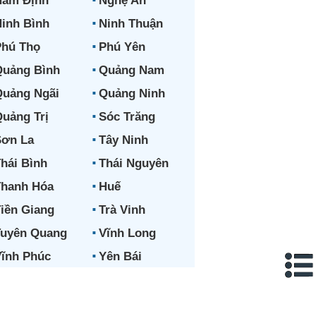
Nam Định
Nghệ An
inh Bình
Ninh Thuận
hú Thọ
Phú Yên
uảng Bình
Quảng Nam
uảng Ngãi
Quảng Ninh
uảng Trị
Sóc Trăng
ơn La
Tây Ninh
hái Bình
Thái Nguyên
hanh Hóa
Huế
iền Giang
Trà Vinh
uyên Quang
Vĩnh Long
ĩnh Phúc
Yên Bái