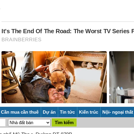
Cần mua cần thuê
Dự án
Tin tức
Kiến trúc
Nội- ngoại thất