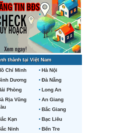
ỉnh thành tại Việt Nam
ồ Chí Minh
Hà Nội
Bình Dương
Đà Nẵng
ải Phòng
Long An
à Rịa Vũng
An Giang
Tàu
Bắc Giang
ắc Kạn
Bạc Liêu
ắc Ninh
Bến Tre