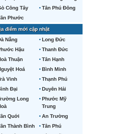
ò Công Tây
Tân Phú Đông
Tân Phước
ịa điểm mới cập nhật
Đà Nẵng
Long Đức
Phước Hậu
Thanh Đức
oà Thuận
Tân Hạnh
guyệt Hoá
Bình Minh
rà Vinh
Thạnh Phú
ình Đại
Duyên Hải
Trường Long
Phước Mỹ
Hoà
Trung
ân Quới
An Trường
ân Thành Bình
Tân Phú