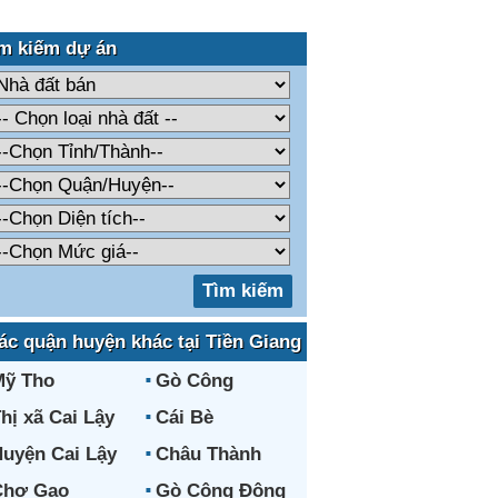
m kiếm dự án
ác quận huyện khác tại Tiền Giang
Mỹ Tho
Gò Công
hị xã Cai Lậy
Cái Bè
uyện Cai Lậy
Châu Thành
Chợ Gạo
Gò Công Đông