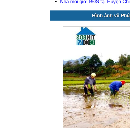
Nhà môi giới BĐS tại Huyện Ch
Hình ảnh về Phú