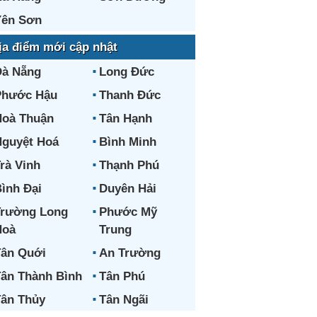
Yên Sơn
ịa điểm mới cập nhật
Đà Nẵng
Long Đức
Phước Hậu
Thanh Đức
oà Thuận
Tân Hạnh
guyệt Hoá
Bình Minh
rà Vinh
Thạnh Phú
ình Đại
Duyên Hải
Trường Long
Phước Mỹ
Hoà
Trung
ân Quới
An Trường
ân Thành Bình
Tân Phú
ân Thủy
Tân Ngãi