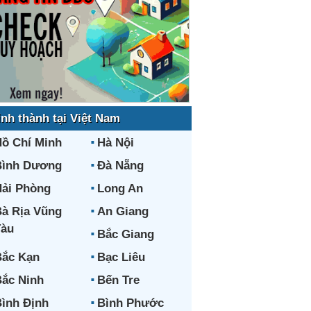
ỉnh thành tại Việt Nam
ồ Chí Minh
Hà Nội
Bình Dương
Đà Nẵng
ải Phòng
Long An
à Rịa Vũng
An Giang
Tàu
Bắc Giang
ắc Kạn
Bạc Liêu
ắc Ninh
Bến Tre
ình Định
Bình Phước