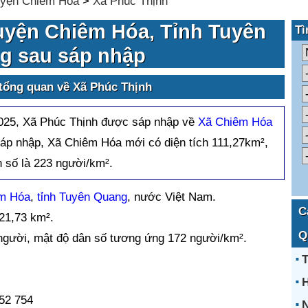
yện Chiêm Hóa
>
Xã Phúc Thịnh
uyện Chiêm Hóa, Tỉnh Tuyên
Tì
g sau sáp nhập
 tổng quan về Xã Phúc Thịnh
025, Xã Phúc Thịnh được sáp nhập về
Xã Chiêm Hóa
sáp nhập, Xã Chiêm Hóa mới có diện tích 111,27km²,
 số là 223 người/km².
m Hóa
,
tỉnh Tuyên Quang
, nước Việt Nam.
C
 21,73 km².
Q
người, mật độ dân số tương ứng 172 người/km².
T
52 754