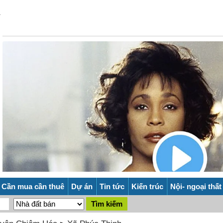
Cần mua cần thuê
Dự án
Tin tức
Kiến trúc
Nội- ngoại thất