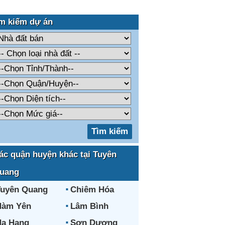
m kiếm dự án
ác quận huyện khác tại Tuyên
uang
uyên Quang
Chiêm Hóa
Hàm Yên
Lâm Bình
Na Hang
Sơn Dương