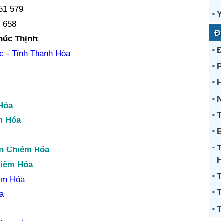
51 579
 658
Đ
Phúc Thịnh
:
c - Tỉnh Thanh Hóa
H
N
Hóa
T
m Hóa
B
ện Chiêm Hóa
hiêm Hóa
T
iêm Hóa
T
a
T