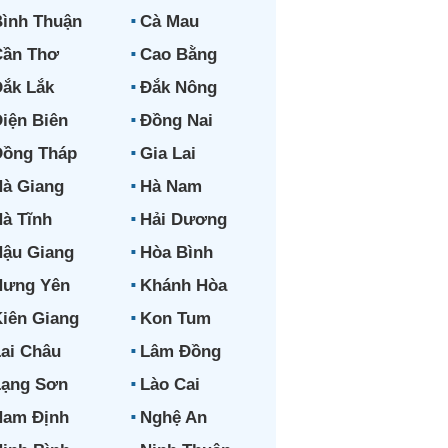
ình Thuận
Cà Mau
Cần Thơ
Cao Bằng
ắk Lắk
Đắk Nông
iện Biên
Đồng Nai
Đồng Tháp
Gia Lai
à Giang
Hà Nam
à Tĩnh
Hải Dương
ậu Giang
Hòa Bình
Hưng Yên
Khánh Hòa
iên Giang
Kon Tum
ai Châu
Lâm Đồng
Lạng Sơn
Lào Cai
Nam Định
Nghệ An