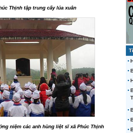
úc Thịnh tập trung cấy lúa xuân
T
H
H
B
B
B
ởng niệm các anh hùng liệt sĩ xã Phúc Thịnh
B