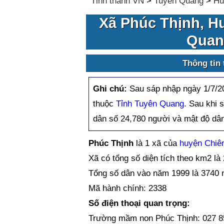
Tỉnh thành VN
>
Tuyên Quang
>
Hu
Xã Phúc Thịnh, H
Quan
Thông tin
Ghi chú:
Sau sáp nhập ngày 1/7/2
thuộc
Tỉnh Tuyên Quang
. Sau khi 
dân số 24,780 người và mật độ dân
Phúc Thịnh
là 1 xã của
huyện Chiê
Xã có tổng số diện tích theo km2 là
Tổng số dân vào năm 1999 là 3740 
Mã hành chính: 2338
Số điện thoại quan trọng:
Trường mầm non Phúc Thịnh: 027 8