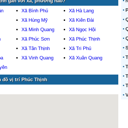
N
ịnh gần với xã, phường nào?
P
ân
Xã Bình Phú
Xã Hà Lang
Q
Xã Hùng Mỹ
Xã Kiên Đài
Q
Xã Minh Quang
Xã Ngọc Hội
Q
h
Xã Phúc Sơn
Xã Phúc Thịnh
S
Xã Tân Thịnh
Xã Tri Phú
T
òa
Xã Vinh Quang
Xã Xuân Quang
T
yên
T
 đồ vị trí Phúc Thịnh
T
V