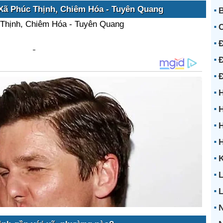
 Xã Phúc Thịnh, Chiêm Hóa - Tuyên Quang
B
 Thịnh, Chiêm Hóa - Tuyên Quang
Đ
Đ
H
H
H
K
L