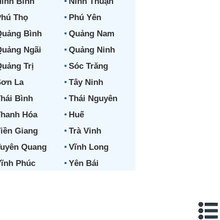
inh Bình
Ninh Thuận
hú Thọ
Phú Yên
uảng Bình
Quảng Nam
uảng Ngãi
Quảng Ninh
uảng Trị
Sóc Trăng
ơn La
Tây Ninh
hái Bình
Thái Nguyên
hanh Hóa
Huế
iền Giang
Trà Vinh
uyên Quang
Vĩnh Long
ĩnh Phúc
Yên Bái