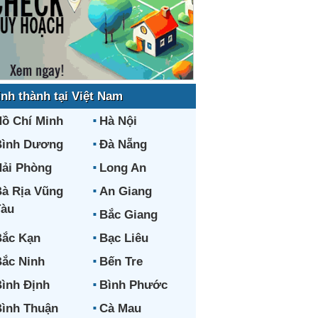
ỉnh thành tại Việt Nam
ồ Chí Minh
Hà Nội
Bình Dương
Đà Nẵng
ải Phòng
Long An
à Rịa Vũng
An Giang
Tàu
Bắc Giang
ắc Kạn
Bạc Liêu
ắc Ninh
Bến Tre
ình Định
Bình Phước
ình Thuận
Cà Mau