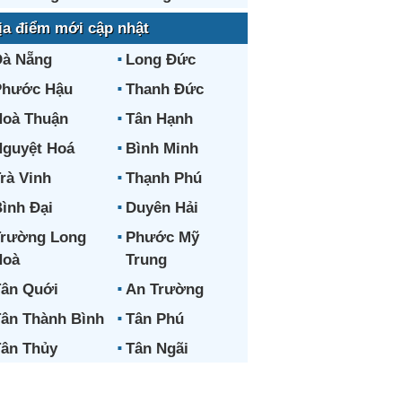
ịa điểm mới cập nhật
Đà Nẵng
Long Đức
Phước Hậu
Thanh Đức
oà Thuận
Tân Hạnh
guyệt Hoá
Bình Minh
rà Vinh
Thạnh Phú
ình Đại
Duyên Hải
Trường Long
Phước Mỹ
Hoà
Trung
ân Quới
An Trường
ân Thành Bình
Tân Phú
ân Thủy
Tân Ngãi