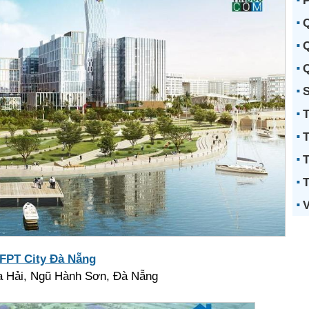
P
Q
Q
Q
S
T
T
T
T
V
FPT City Đà Nẵng
 Hải, Ngũ Hành Sơn, Đà Nẵng