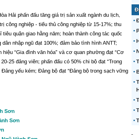
Đ
 Hải phấn đấu tăng giá trị sản xuất ngành du lịch,
trị công nghiệp - tiểu thủ công nghiệp từ 15-17%; thu
ỉ tiêu quận giao hằng năm; hoàn thành công tác quốc
H
 dân nhập ngũ đạt 100%; đảm bảo tình hình ANTT;
N
 hiệu “Gia đình văn hóa” và cơ quan phường đạt “Cơ
 20-25 đảng viên; phấn đấu có 50% chi bộ đạt “Trong
T
 Đảng yếu kém; Đảng bộ đạt “Đảng bộ trong sạch vững
B
T
T
nh Sơn
Hành Sơn
T
ơn