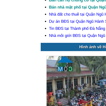
Bán căn hộ chung cư tại Quậ
Bán nhà mặt phố tại Quận Ng
Nhà đất cho thuê tại Quận Ngũ
Dự án BĐS tại Quận Ngũ Hành
Tin BĐS tại Thành phố Đà Nẵng
Nhà môi giới BĐS tại Quận Ng
Hình ảnh về H