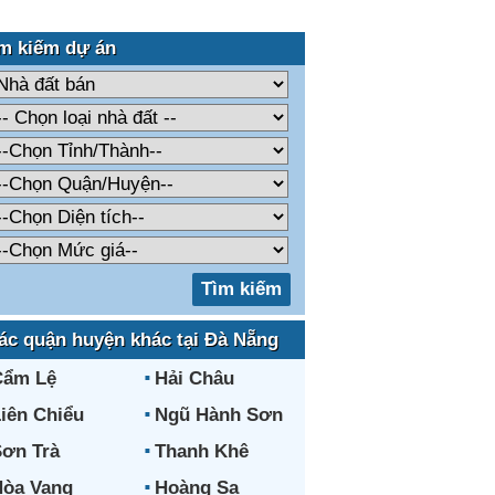
m kiếm dự án
ác quận huyện khác tại Đà Nẵng
Cẩm Lệ
Hải Châu
iên Chiểu
Ngũ Hành Sơn
ơn Trà
Thanh Khê
òa Vang
Hoàng Sa