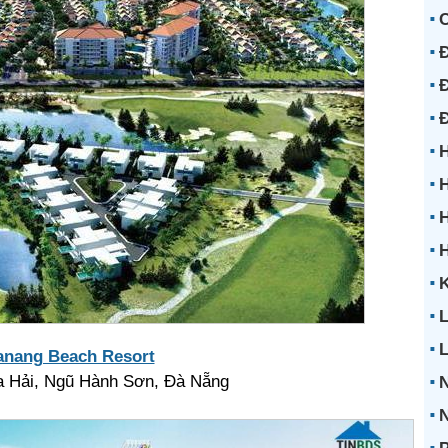
Đ
Đ
H
H
H
K
L
anang Beach Resort
 Hải, Ngũ Hành Sơn, Đà Nẵng
N