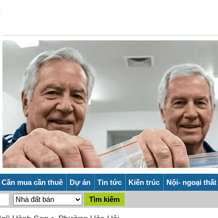
Cần mua cần thuê
Dự án
Tin tức
Kiến trúc
Nội- ngoại thất