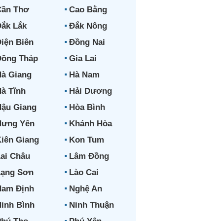
Cần Thơ
Cao Bằng
ắk Lắk
Đắk Nông
iện Biên
Đồng Nai
Đồng Tháp
Gia Lai
à Giang
Hà Nam
à Tĩnh
Hải Dương
ậu Giang
Hòa Bình
Hưng Yên
Khánh Hòa
iên Giang
Kon Tum
ai Châu
Lâm Đồng
Lạng Sơn
Lào Cai
Nam Định
Nghệ An
inh Bình
Ninh Thuận