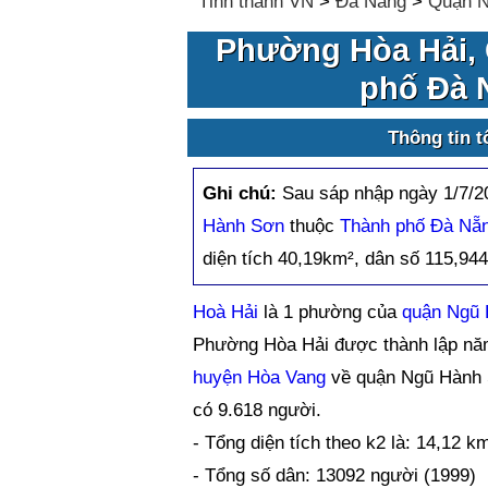
Tỉnh thành VN
>
Đà Nẵng
>
Quận N
Phường Hòa Hải,
phố Đà 
Thông tin 
Ghi chú:
Sau sáp nhập ngày 1/7/
Hành Sơn
thuộc
Thành phố Đà Nẵ
diện tích 40,19km², dân số 115,94
Hoà Hải
là 1 phường của
quận Ngũ
Phường Hòa Hải được thành lập năm
huyện Hòa Vang
về quận Ngũ Hành S
có 9.618 người.
- Tổng diện tích theo k2 là: 14,12 k
- Tổng số dân: 13092 người (1999)