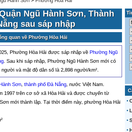
gũ Hành Sơn
>
Phường Hòa Hải
 Quận Ngũ Hành Sơn, Thành
Tì
Nẵng sau sáp nhập
tổng quan về Phường Hòa Hải
2025, Phường Hòa Hải được sáp nhập về
Phường Ngũ
ng
. Sau khi sáp nhập, Phường Ngũ Hành Sơn mới có
4 người và mật độ dân số là 2,898 người/km².
 Hành Sơn
,
thành phố Đà Nẵng
, nước Việt Nam.
C
 1997 trên cơ sở xã Hòa Hải và được chuyển từ
ơn mới thành lập. Tại thời điểm này, phường Hòa Hải
L
m²
S
H