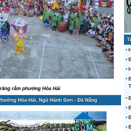
T
H
H
B
trăng rằm phường Hòa Hải
B
 Phường Hòa Hải, Ngũ Hành Sơn - Đà Nẵng
B
B
B