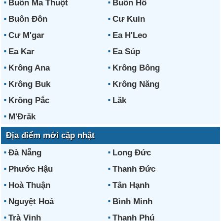
Buôn Ma Thuột
Buôn Hồ
Buôn Đôn
Cư Kuin
Cư M'gar
Ea H'Leo
Ea Kar
Ea Súp
Krông Ana
Krông Bông
Krông Buk
Krông Năng
Krông Pắc
Lăk
M'Đrăk
Địa điểm mới cập nhật
Đà Nẵng
Long Đức
Phước Hậu
Thanh Đức
Hoà Thuận
Tân Hạnh
Nguyệt Hoá
Bình Minh
Trà Vinh
Thạnh Phú