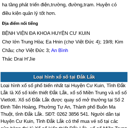
hạ tầng phát triển điện,trường, đường,trạm. Huyện có
điều kiện quản lý tốt hơn.
Địa điểm nổi tiếng
BỆNH VIỆN ĐA KHOA HUYỆN CƯ KUIN
Chợ lớn Trung Hòa; Ea Hnin (chợ Việt Đức 4); 19/8; Kim
Châu; chợ Việt Đức 3;
An Bình
Thác Drai H’Jie
Loại hình xổ số tại Đắk Lắk
Loại hình xổ số phổ biến nhất tại Huyện Cư Kuin, Tỉnh Đắk
Lắk là Xổ số kiến thiết Đắk Lắk, xổ số Miền Trung và xổ số
Vietlott. Xổ số Đắk Lắk được quay số mở thưởng tại Số 2
Đinh Tiên Hoàng, Phường Tự An, Thành phố Buôn Ma
Thuột, tỉnh Đắk Lắk. SĐT: 0262 3856 541. Người dân tại
Huyện Cư Kuin, Tỉnh Đắk Lắk có thể mua vé số tại các