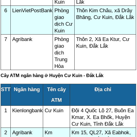
Kuin
Lắk
6
LienVietPostBank
Phòng
Thôn Kim Châu, xã Drây
giao
Bhăng, Cư Kuin, Đắk Lắk
dịch Cư
Kuin
7
Agribank
Phòng
Thôn 2, Xã Ea Ktur, Cư
giao
Kuin, Đắk Lắk
dịch
Trung
Hòa
Cây ATM ngân hàng ở Huyện Cư Kuin - Đắk Lắk
STT
Ngân hàng
Tên cây
Địa chỉ
ATM
1
Kienlongbank
Cư Kuin
Đội 4 Quốc Lộ 27, Buôn Ea
Kmar, X. Ea Bhốk, Huyện
Cư Kuin, Tỉnh Đắk Lắk
2
Agribank
Km
Km 15, QL27, Xã Eabhok,