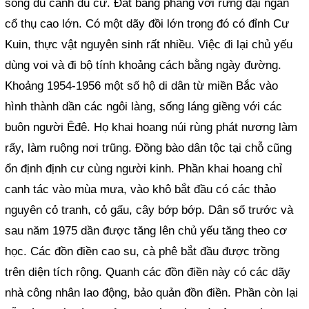
sống du canh du cư. Đất bằng phẳng với rừng đại ngàn
cổ thụ cao lớn. Có một dãy đồi lớn trong đó có đỉnh Cư
Kuin, thực vật nguyên sinh rất nhiều. Việc đi lại chủ yếu
dùng voi và đi bộ tính khoảng cách bằng ngày đường.
Khoảng 1954-1956 một số hộ di dân từ miền Bắc vào
hình thành dần các ngôi làng, sống láng giềng với các
buôn người Êđê. Họ khai hoang núi rùng phát nương làm
rẩy, làm ruộng nơi trũng. Đồng bào dân tộc tại chỗ cũng
ổn định định cư cùng người kinh. Phần khai hoang chỉ
canh tác vào mùa mưa, vào khô bắt đầu có các thảo
nguyên cỏ tranh, cỏ gấu, cây bớp bớp. Dân số trước và
sau năm 1975 dần được tăng lên chủ yếu tăng theo cơ
học. Các đồn điền cao su, cà phê bắt đầu được trồng
trên diện tích rộng. Quanh các đồn điền này có các dãy
nhà công nhân lao động, bảo quản đồn điền. Phần còn lại