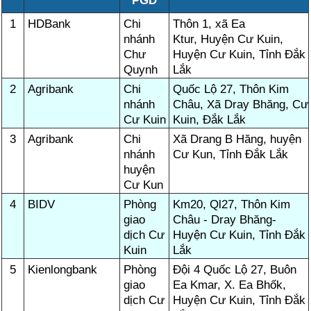
PGD
1
HDBank
Chi
Thôn 1, xã Ea
nhánh
Ktur, Huyện Cư Kuin,
Chư
Huyện Cư Kuin, Tỉnh Đắk
Quynh
Lắk
2
Agribank
Chi
Quốc Lộ 27, Thôn Kim
nhánh
Châu, Xã Dray Bhăng, Cư
Cư Kuin
Kuin, Đắk Lắk
3
Agribank
Chi
Xã Drang B Hăng, huyện
nhánh
Cư Kun, Tỉnh Đắk Lắk
huyện
Cư Kun
4
BIDV
Phòng
Km20, Ql27, Thôn Kim
giao
Châu - Dray Bhăng-
dịch Cư
Huyện Cư Kuin, Tỉnh Đắk
Kuin
Lắk
5
Kienlongbank
Phòng
Đội 4 Quốc Lộ 27, Buôn
giao
Ea Kmar, X. Ea Bhốk,
dịch Cư
Huyện Cư Kuin, Tỉnh Đắk