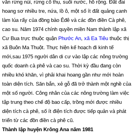
vẫn rừng núi, rừng cổ thụ, suối nước, hồ rộng. Đất đai
hoang sơ nhiều tre, nứa, lồ ô, một số ít đất quảng canh
làm lúa rẩy của đồng bào Êđê và các đồn điền Cà phê,
cao su. Năm 1974 chính quyền miền Nam thành lập xã
Cư Bua trực thuộc quận
Phước An
,
xã Ea Tiêu
thuộc thị
xã Buôn Ma Thuột. Thực hiện kế hoạch đi kinh tế
mới,sau 1975 người dân di cư vào lập các nông trường
quốc doanh cà phê và cao su. Thời kỳ đầu đang còn
nhiều khó khăn, vì phải khai hoang gần như mới hoàn
toàn diện tích. Săn bắn, xẻ gỗ đã trở thành một nghề của
một số người. Công nhân của các nông trường làm việc
tập trung theo chế độ bao cấp, trồng mới được nhiều
diện tích cà phê, số ít điện tích được tiếp quản và phát
triển từ các đồn điền cà phê cũ.
Thành lập huyện Krông Ana năm 1981