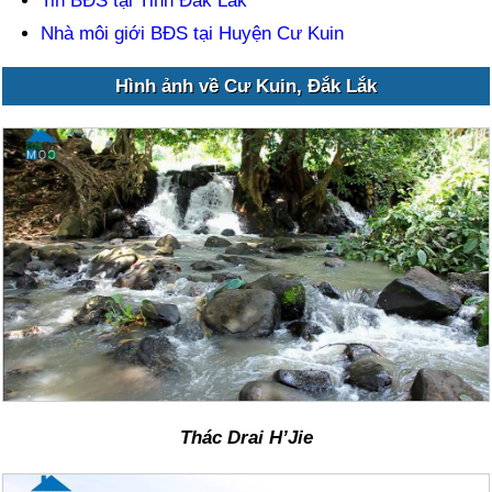
Tin BĐS tại Tỉnh Đắk Lắk
Nhà môi giới BĐS tại Huyện Cư Kuin
Hình ảnh về Cư Kuin, Đắk Lắk
Thác Drai H’Jie