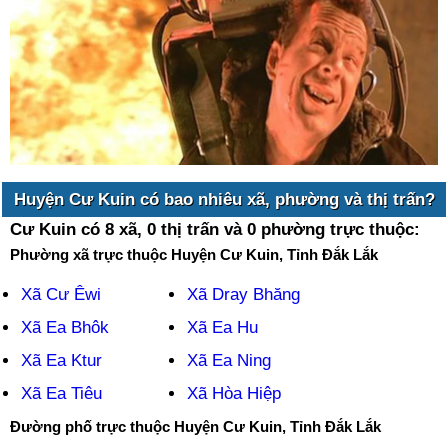
Huyện Cư Kuin có bao nhiêu xã, phường và thị trấn?
Cư Kuin có 8 xã, 0 thị trấn và 0 phường trực thuộc:
Phường xã trực thuộc Huyện Cư Kuin, Tỉnh Đắk Lắk
Xã Cư Êwi
Xã Dray Bhăng
Xã Ea Bhôk
Xã Ea Hu
Xã Ea Ktur
Xã Ea Ning
Xã Ea Tiêu
Xã Hòa Hiệp
Đường phố trực thuộc Huyện Cư Kuin, Tỉnh Đắk Lắk