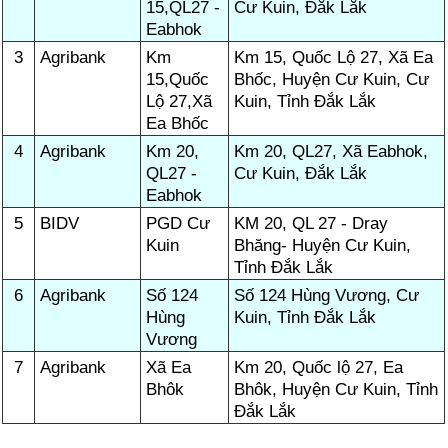
15,QL27 -
Cư Kuin, Đắk Lắk
Eabhok
3
Agribank
Km
Km 15, Quốc Lộ 27, Xã Ea
15,Quốc
Bhốc, Huyện Cư Kuin, Cư
Lộ 27,Xã
Kuin, Tỉnh Đắk Lắk
Ea Bhốc
4
Agribank
Km 20,
Km 20, QL27, Xã Eabhok,
QL27 -
Cư Kuin, Đắk Lắk
Eabhok
5
BIDV
PGD Cư
KM 20, QL 27 - Dray
Kuin
Bhăng- Huyện Cư Kuin,
Tỉnh Đắk Lắk
6
Agribank
Số 124
Số 124 Hùng Vương, Cư
Hùng
Kuin, Tỉnh Đắk Lắk
Vương
7
Agribank
Xã Ea
Km 20, Quốc lộ 27, Ea
Bhôk
Bhôk, Huyện Cư Kuin, Tỉnh
Đắk Lắk