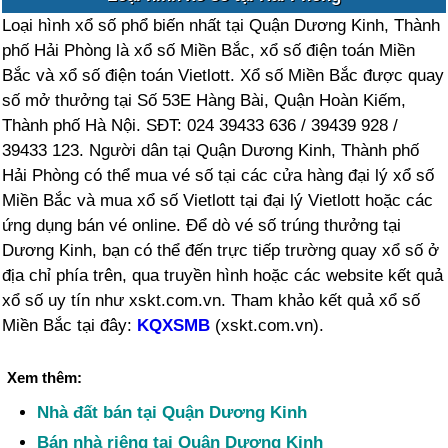
Loại hình xổ số phổ biến nhất tại Quận Dương Kinh, Thành
phố Hải Phòng là xổ số Miền Bắc, xổ số điện toán Miền
Bắc và xổ số điện toán Vietlott. Xổ số Miền Bắc được quay
số mở thưởng tại Số 53E Hàng Bài, Quận Hoàn Kiếm,
Thành phố Hà Nội. SĐT: 024 39433 636 / 39439 928 /
39433 123. Người dân tại Quận Dương Kinh, Thành phố
Hải Phòng có thể mua vé số tại các cửa hàng đại lý xổ số
Miền Bắc và mua xổ số Vietlott tại đại lý Vietlott hoặc các
ứng dụng bán vé online. Để dò vé số trúng thưởng tại
Dương Kinh, bạn có thể đến trực tiếp trường quay xổ số ở
địa chỉ phía trên, qua truyền hình hoặc các website kết quả
xổ số uy tín như xskt.com.vn. Tham khảo kết quả xổ số
Miền Bắc tại đây:
KQXSMB
(xskt.com.vn).
Xem thêm:
Nhà đất bán tại Quận Dương Kinh
Bán nhà riêng tại Quận Dương Kinh