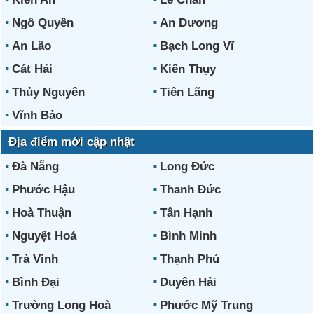
Ngô Quyền
An Dương
An Lão
Bạch Long Vĩ
Cát Hải
Kiến Thụy
Thủy Nguyên
Tiên Lãng
Vĩnh Bảo
Địa điểm mới cập nhật
Đà Nẵng
Long Đức
Phước Hậu
Thanh Đức
Hoà Thuận
Tân Hạnh
Nguyệt Hoá
Bình Minh
Trà Vinh
Thạnh Phú
Bình Đại
Duyên Hải
Trường Long Hoà
Phước Mỹ Trung