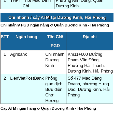
2
THPT
Thpt Mạc Đĩnh
Phường Anh Dũng, Quận
Chi
Dương Kinh
Chi nhánh / cây ATM tại Dương Kinh, Hải Phòng
Chi nhánh/ PGD ngân hàng ở Quận Dương Kinh - Hải Phòng
STT
Ngân hàng
Tên CN/
Địa chỉ
PGD
1
Agribank
Chi nhánh
Km11+600 Đường
Dương
Phạm Văn Đồng,
Kính
Phường Hải Thành,
Dương Kinh, Hải Phòng
2
LienVietPostBank
Phòng
Số 477 Mạc Đăng
giao dịch
Doanh, phường Hưng
Bưu điện
Đạo, Dương Kinh, Hải
Chợ
Phòng
Hương
Cây ATM ngân hàng ở Quận Dương Kinh - Hải Phòng