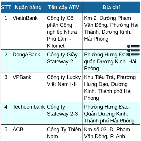
STT
Ngân hàng
Tên cây ATM
Địa chỉ
1
VietinBank
Công ty Cổ
Km 9, Đường Phạm
phần Công
Văn Đồng, Phường Hải
nghiệp Nhựa
Thành, Dương Kinh,
Phú Lâm -
Hải Phòng
Kilomet
2
DongABank
Công ty Giầy
Phường Hưng Đạo,
Stateway 2
quận Dương Kinh, Hải
Phòng
3
VPBank
Công ty Lucky
Khu Tiểu Trà, Phường
Việt Nam I-II
Hưng Đạo, Dương
Kinh, Thành phố Hải
Phòng
4
Techcombank
Công ty
Phường Hưng Đạo,
Stateway 2-3
Quận Dương Kinh,
Thành phố Hải Phòng
5
ACB
Công Ty Thiên
Km số 03, Đ. Phạm
Nam
Văn Đồng, P. Anh