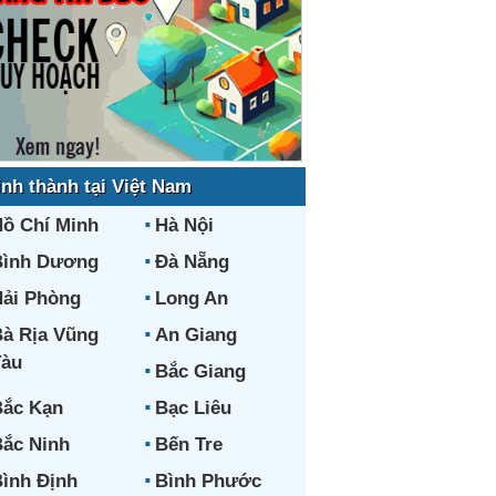
ỉnh thành tại Việt Nam
ồ Chí Minh
Hà Nội
Bình Dương
Đà Nẵng
ải Phòng
Long An
à Rịa Vũng
An Giang
Tàu
Bắc Giang
ắc Kạn
Bạc Liêu
ắc Ninh
Bến Tre
ình Định
Bình Phước