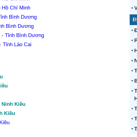
 Hồ Chí Minh
V
Tỉnh Bình Dương
Đ
ỉnh Bình Dương
 - Tỉnh Bình Dương
 Tỉnh Lào Cai
H
N
T
ều
B
iều
 Ninh Kiều
T
h Kiều
T
Kiều
T