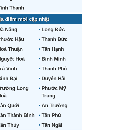
ĩnh Thạnh
ịa điểm mới cập nhật
Đà Nẵng
Long Đức
Phước Hậu
Thanh Đức
oà Thuận
Tân Hạnh
guyệt Hoá
Bình Minh
rà Vinh
Thạnh Phú
ình Đại
Duyên Hải
Trường Long
Phước Mỹ
Hoà
Trung
ân Quới
An Trường
ân Thành Bình
Tân Phú
ân Thủy
Tân Ngãi