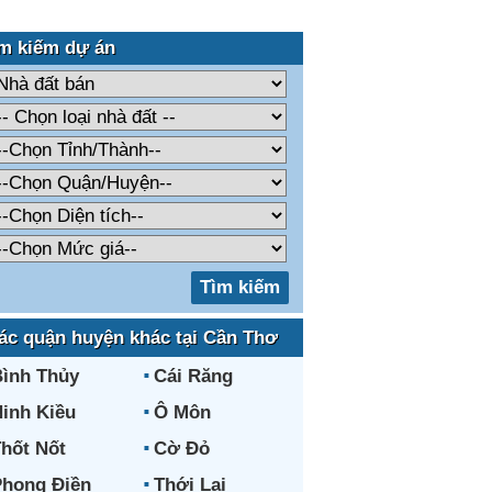
m kiếm dự án
ác quận huyện khác tại Cần Thơ
ình Thủy
Cái Răng
inh Kiều
Ô Môn
hốt Nốt
Cờ Đỏ
hong Điền
Thới Lai