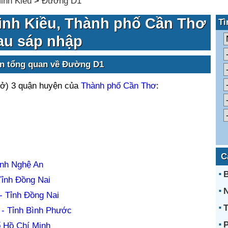
inh Kiều
>
Đường D1
nh Kiều, Thành phố Cần Thơ
Tì
au sáp nhập
in tổng quan về Đường D1
 ở) 3 quận huyện của
Thành phố Cần Thơ
:
C
ỉnh Nghệ An
B
ỉnh Đồng Nai
N
 Tỉnh Đồng Nai
T
- Tỉnh Bình Phước
P
 Hồ Chí Minh