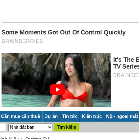
Cần mua cần thuê
Dự án
Tin tức
Kiến trúc
Nội- ngoại thất