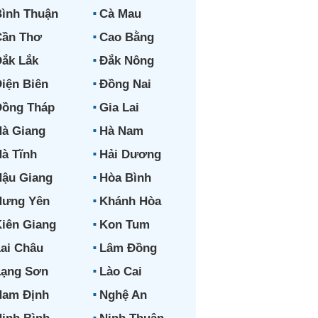
ình Thuận
Cà Mau
Cần Thơ
Cao Bằng
ắk Lắk
Đắk Nông
iện Biên
Đồng Nai
Đồng Tháp
Gia Lai
à Giang
Hà Nam
à Tĩnh
Hải Dương
ậu Giang
Hòa Bình
Hưng Yên
Khánh Hòa
iên Giang
Kon Tum
ai Châu
Lâm Đồng
Lạng Sơn
Lào Cai
Nam Định
Nghệ An