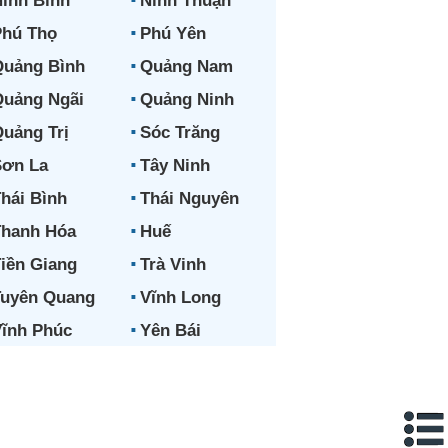
inh Bình
Ninh Thuận
hú Thọ
Phú Yên
uảng Bình
Quảng Nam
uảng Ngãi
Quảng Ninh
uảng Trị
Sóc Trăng
ơn La
Tây Ninh
hái Bình
Thái Nguyên
hanh Hóa
Huế
iền Giang
Trà Vinh
uyên Quang
Vĩnh Long
ĩnh Phúc
Yên Bái