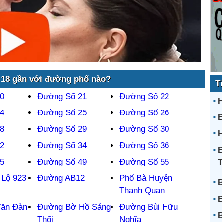
18 gần với đường phố nào?
T
0
Đường Số 21
Đường Số 22
H
4
Đường Số 25
Đường Số 26
8
Đường Số 29
Đường Số 30
H
2
Đường Số 34
Đường Số 36
B
5
Đường Số 49
Đường Số 55
 Lộ 923
Đường AB12
Phố Bà Huyện
B
Thanh Quan
B
ăn Đàn
Đường Bờ Hồ Sáng
Đường Bùi Hữu
B
Thổi
Nghĩa