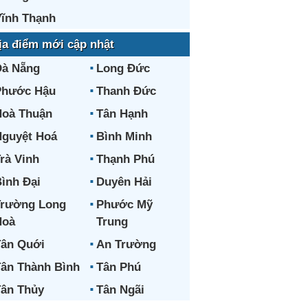
ĩnh Thạnh
ịa điểm mới cập nhật
Đà Nẵng
Long Đức
Phước Hậu
Thanh Đức
oà Thuận
Tân Hạnh
guyệt Hoá
Bình Minh
rà Vinh
Thạnh Phú
ình Đại
Duyên Hải
Trường Long
Phước Mỹ
Hoà
Trung
ân Quới
An Trường
ân Thành Bình
Tân Phú
ân Thủy
Tân Ngãi