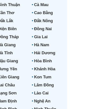
ình Thuận
Cà Mau
Cần Thơ
Cao Bằng
ắk Lắk
Đắk Nông
iện Biên
Đồng Nai
Đồng Tháp
Gia Lai
à Giang
Hà Nam
à Tĩnh
Hải Dương
ậu Giang
Hòa Bình
Hưng Yên
Khánh Hòa
iên Giang
Kon Tum
ai Châu
Lâm Đồng
Lạng Sơn
Lào Cai
Nam Định
Nghệ An