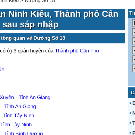
inh Kiều
>
Đường Số 18
n Ninh Kiều, Thành phố Cần
Tì
 sau sáp nhập
 tổng quan về Đường Số 18
có ở) 3 quận huyện của
Thành phố Cần Thơ
:
ền
C
Xuyên - Tỉnh An Giang
B
- Tỉnh An Giang
N
- Tỉnh Tây Ninh
T
Tỉnh Tây Ninh
P
- Tỉnh Bình Dương