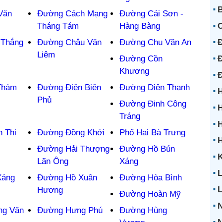
B
Văn
Đường Cách Mạng
Đường Cái Sơn -
Tháng Tám
Hàng Bàng
Đ
 Thắng
Đường Châu Văn
Đường Chu Văn An
Liêm
Đ
Đường Cồn
Khương
Thám
Đường Điện Biên
Đường Diên Thạnh
H
Phủ
Đường Đinh Công
H
Tráng
H
 Thị
Đường Đồng Khởi
Phố Hai Bà Trưng
Đường Hải Thượng
Đường Hồ Bún
K
Lãn Ông
Xáng
L
Xáng
Đường Hồ Xuân
Đường Hòa Bình
Hương
Đường Hoàn Mỹ
ng Văn
Đường Hưng Phú
Đường Hùng