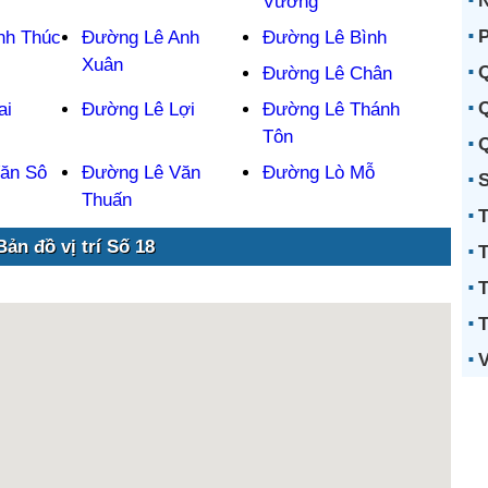
N
Vương
P
nh Thúc
Đường Lê Anh
Đường Lê Bình
Xuân
Q
Đường Lê Chân
Q
ai
Đường Lê Lợi
Đường Lê Thánh
Tôn
Q
ăn Sô
Đường Lê Văn
Đường Lò Mỗ
S
Thuấn
T
Bản đồ vị trí Số 18
T
T
T
V