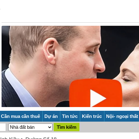
Cần mua cần thuê
Dự án
Tin tức
Kiến trúc
Nội- ngoại thất