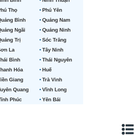
inh Bình
Ninh Thuận
hú Thọ
Phú Yên
uảng Bình
Quảng Nam
uảng Ngãi
Quảng Ninh
uảng Trị
Sóc Trăng
ơn La
Tây Ninh
hái Bình
Thái Nguyên
hanh Hóa
Huế
iền Giang
Trà Vinh
uyên Quang
Vĩnh Long
ĩnh Phúc
Yên Bái