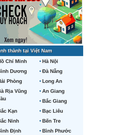
ỉnh thành tại Việt Nam
ồ Chí Minh
Hà Nội
Bình Dương
Đà Nẵng
ải Phòng
Long An
à Rịa Vũng
An Giang
Tàu
Bắc Giang
ắc Kạn
Bạc Liêu
ắc Ninh
Bến Tre
ình Định
Bình Phước