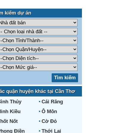
m kiếm dự án
ác quận huyện khác tại Cần Thơ
ình Thủy
Cái Răng
inh Kiều
Ô Môn
hốt Nốt
Cờ Đỏ
hong Điền
Thới Lai