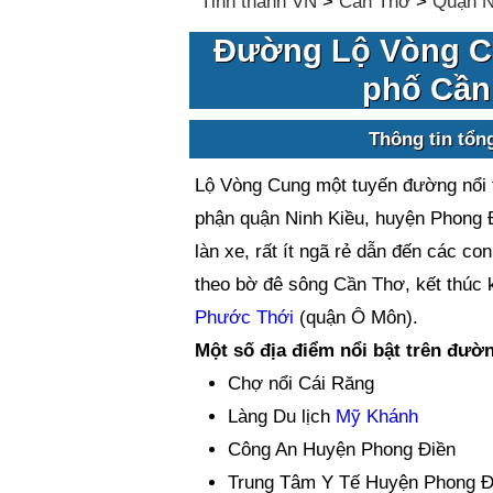
Tỉnh thành VN
>
Cần Thơ
>
Quận N
Đường Lộ Vòng Cu
phố Cần
Thông tin tổ
Lộ Vòng Cung một tuyến đường nổi 
phận quận Ninh Kiều, huyện Phong 
làn xe, rất ít ngã rẻ dẫn đến các c
theo bờ đê sông Cần Thơ, kết thúc k
Phước Thới
(quận Ô Môn).
Một số địa điểm nổi bật trên đườ
Chợ nổi Cái Răng
Làng Du lịch
Mỹ Khánh
Công An Huyện Phong Điền
Trung Tâm Y Tế Huyện Phong Đ