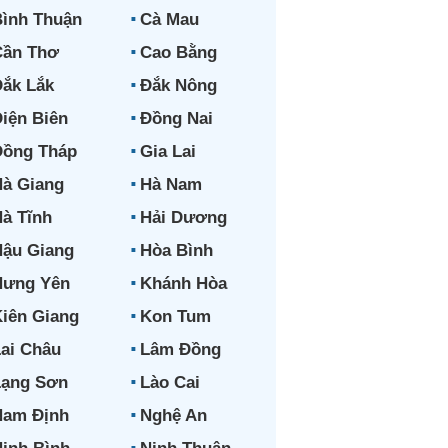
ình Thuận
Cà Mau
Cần Thơ
Cao Bằng
ắk Lắk
Đắk Nông
iện Biên
Đồng Nai
Đồng Tháp
Gia Lai
à Giang
Hà Nam
à Tĩnh
Hải Dương
ậu Giang
Hòa Bình
Hưng Yên
Khánh Hòa
iên Giang
Kon Tum
ai Châu
Lâm Đồng
Lạng Sơn
Lào Cai
Nam Định
Nghệ An