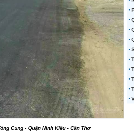
N
P
Q
Q
Q
S
T
T
T
T
V
òng Cung - Quận Ninh Kiều - Cần Thơ