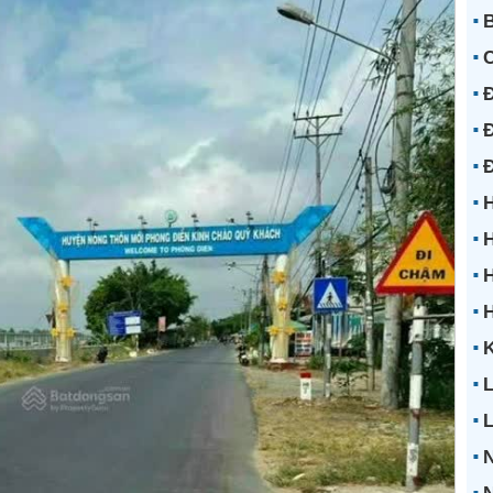
B
Đ
Đ
H
H
H
K
L