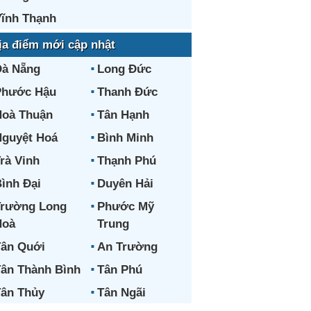
ĩnh Thạnh
ịa điểm mới cập nhật
Đà Nẵng
Long Đức
Phước Hậu
Thanh Đức
oà Thuận
Tân Hạnh
guyệt Hoá
Bình Minh
rà Vinh
Thạnh Phú
ình Đại
Duyên Hải
Trường Long
Phước Mỹ
Hoà
Trung
ân Quới
An Trường
ân Thành Bình
Tân Phú
ân Thủy
Tân Ngãi