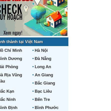
ỉnh thành tại Việt Nam
ồ Chí Minh
Hà Nội
Bình Dương
Đà Nẵng
ải Phòng
Long An
à Rịa Vũng
An Giang
Tàu
Bắc Giang
ắc Kạn
Bạc Liêu
ắc Ninh
Bến Tre
ình Định
Bình Phước