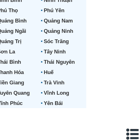
inh Bình
Ninh Thuận
hú Thọ
Phú Yên
uảng Bình
Quảng Nam
uảng Ngãi
Quảng Ninh
uảng Trị
Sóc Trăng
ơn La
Tây Ninh
hái Bình
Thái Nguyên
hanh Hóa
Huế
iền Giang
Trà Vinh
uyên Quang
Vĩnh Long
ĩnh Phúc
Yên Bái