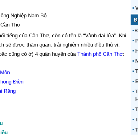
V
Nông Nghiệp Nam Bộ
Đ
. Cần Thơ
ổi tiếng của Cần Thơ, còn có tên là “Vành đai lửa”. Khi
h sẽ được thăm quan, trải nghiệm nhiều điều thú vị.
H
oặc cũng có ở) 4 quận huyện của
Thành phố Cần Thơ
:
N
T
 Môn
B
hong Điền
i Răng
T
T
ều
T
iều