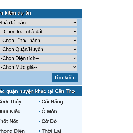
m kiếm dự án
ác quận huyện khác tại Cần Thơ
ình Thủy
Cái Răng
inh Kiều
Ô Môn
hốt Nốt
Cờ Đỏ
hong Điền
Thới Lai