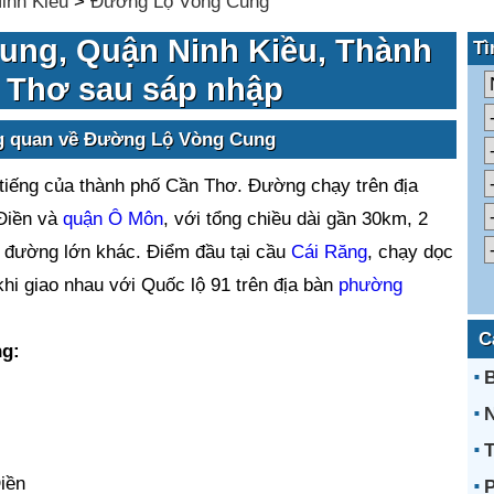
inh Kiều
>
Đường Lộ Vòng Cung
ng, Quận Ninh Kiều, Thành
Tì
 Thơ sau sáp nhập
ng quan về Đường Lộ Vòng Cung
tiếng của thành phố Cần Thơ. Đường chạy trên địa
Điền và
quận Ô Môn
, với tổng chiều dài gần 30km, 2
on đường lớn khác. Điểm đầu tại cầu
Cái Răng
, chạy dọc
hi giao nhau với Quốc lộ 91 trên địa bàn
phường
C
ng:
B
N
T
iền
P