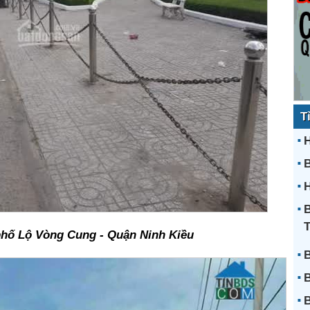
T
H
H
B
hố Lộ Vòng Cung - Quận Ninh Kiều
B
B
B