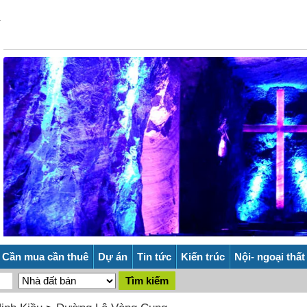
Cần mua cần thuê
Dự án
Tin tức
Kiến trúc
Nội- ngoại thất