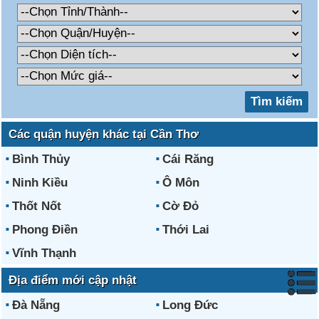
Các quận huyện khác tại Cần Thơ
Bình Thủy
Cái Răng
Ninh Kiều
Ô Môn
Thốt Nốt
Cờ Đỏ
Phong Điền
Thới Lai
Vĩnh Thạnh
Địa điểm mới cập nhật
Đà Nẵng
Long Đức