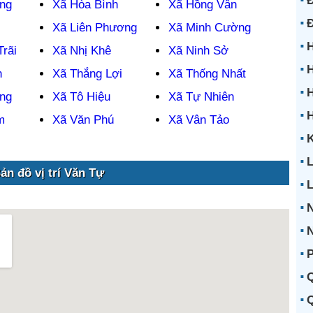
Đ
ng
Xã Hòa Bình
Xã Hồng Vân
Xã Liên Phương
Xã Minh Cường
H
rãi
Xã Nhị Khê
Xã Ninh Sở
H
h
Xã Thắng Lợi
Xã Thống Nhất
H
ng
Xã Tô Hiệu
Xã Tự Nhiên
m
Xã Văn Phú
Xã Vân Tảo
K
L
ản đồ vị trí Văn Tự
N
P
Q
Q