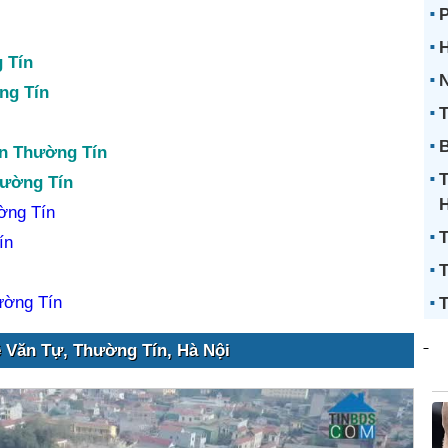
H
 Tín
N
ng Tín
T
B
ện Thường Tín
hường Tín
ờng Tín
T
ín
T
ường Tín
T
ề Văn Tự, Thường Tín, Hà Nội