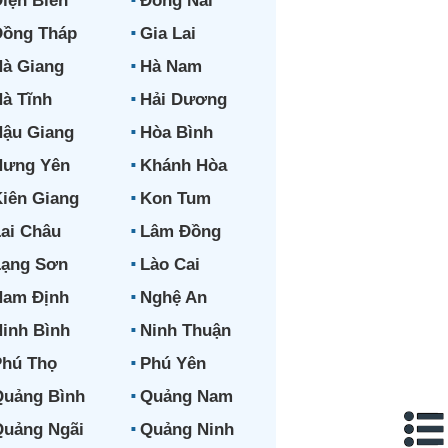
iện Biên
Đồng Nai
Đồng Tháp
Gia Lai
à Giang
Hà Nam
à Tĩnh
Hải Dương
ậu Giang
Hòa Bình
Hưng Yên
Khánh Hòa
iên Giang
Kon Tum
ai Châu
Lâm Đồng
Lạng Sơn
Lào Cai
Nam Định
Nghệ An
inh Bình
Ninh Thuận
hú Thọ
Phú Yên
uảng Bình
Quảng Nam
uảng Ngãi
Quảng Ninh