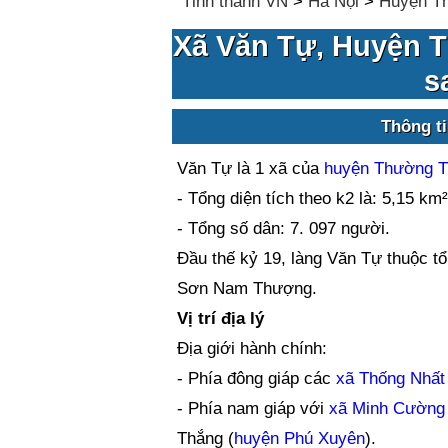
Tỉnh thành VN
>
Hà Nội
>
Huyện T
Xã Văn Tự, Huyện T
s
Thông t
Văn Tự là 1 xã của
huyện Thường T
- Tổng diện tích theo k2 là: 5,15 km²
- Tổng số dân: 7. 097 người.
Đầu thế kỷ 19, làng Văn Tự thuộc t
Sơn Nam Thượng.
Vị trí địa lý
Địa giới hành chính:
- Phía đông giáp các
xã Thống Nhất
- Phía nam giáp với
xã Minh Cường
Thắng (
huyện Phú Xuyên
).