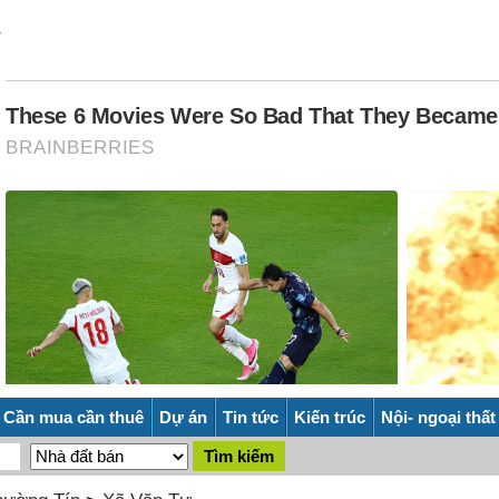
Cần mua cần thuê
Dự án
Tin tức
Kiến trúc
Nội- ngoại thất