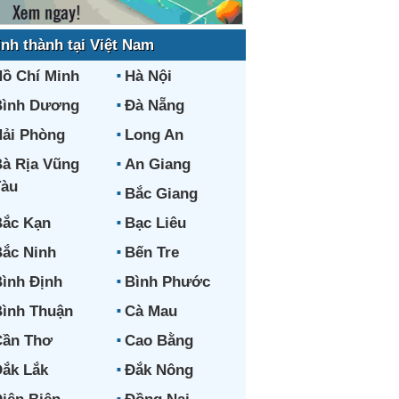
ỉnh thành tại Việt Nam
ồ Chí Minh
Hà Nội
Bình Dương
Đà Nẵng
ải Phòng
Long An
à Rịa Vũng
An Giang
Tàu
Bắc Giang
ắc Kạn
Bạc Liêu
ắc Ninh
Bến Tre
ình Định
Bình Phước
ình Thuận
Cà Mau
Cần Thơ
Cao Bằng
ắk Lắk
Đắk Nông