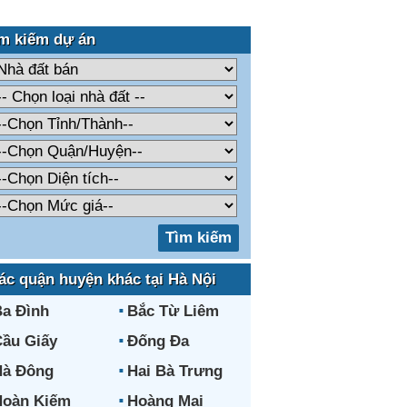
m kiếm dự án
ác quận huyện khác tại Hà Nội
a Đình
Bắc Từ Liêm
ầu Giấy
Đống Đa
Hà Đông
Hai Bà Trưng
Hoàn Kiếm
Hoàng Mai