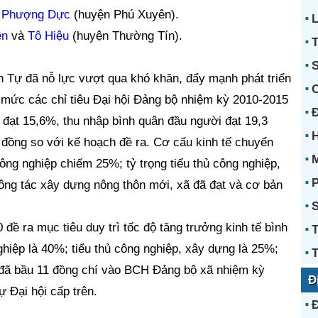
à
Phượng Dực
(huyện Phú Xuyên).
L
ên
và
Tô Hiệu
(huyện Thường Tín).
T
S
 Tự đã nỗ lực vượt qua khó khăn, đẩy mạnh phát triển
t mức các chỉ tiêu Đại hội Đảng bộ nhiệm kỳ 2010-2015
 đạt 15,6%, thu nhập bình quân đầu người đạt 19,3
H
u đồng so với kế hoạch đề ra. Cơ cấu kinh tế chuyển
nông nghiệp chiếm 25%; tỷ trọng tiểu thủ công nghiệp,
P
ông tác xây dựng nông thôn mới, xã đã đạt và cơ bản
đề ra mục tiêu duy trì tốc độ tăng trưởng kinh tế bình
T
hiệp là 40%; tiểu thủ công nghiệp, xây dựng là 25%;
T
 đã bầu 11 đồng chí vào BCH Đảng bộ xã nhiệm kỳ
Đ
ự Đại hội cấp trên.