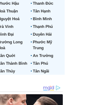
Phước Hậu
Thanh Đức
oà Thuận
Tân Hạnh
guyệt Hoá
Bình Minh
rà Vinh
Thạnh Phú
ình Đại
Duyên Hải
Trường Long
Phước Mỹ
Hoà
Trung
ân Quới
An Trường
ân Thành Bình
Tân Phú
ân Thủy
Tân Ngãi