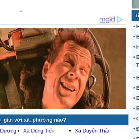
T
H
H
B
B
B
B
B
ự gần với xã, phường nào?
Đ
 Dương
Xã Dũng Tiến
Xã Duyên Thái