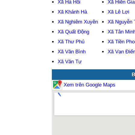
Xã Hà Hồi
Xã Hiền Gia
Xã Khánh Hà
Xã Lê Lợi
Xã Nghiêm Xuyên
Xã Nguyễn T
Xã Quất Động
Xã Tân Min
Xã Thư Phú
Xã Tiền Pho
Xã Văn Bình
Xã Vạn Điể
Xã Văn Tự
B
Xem trên Google Maps