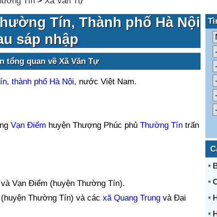
hường Tín
>
Xã Văn Tự
hường Tín, Thành phố Hà Nội
Tì
au sáp nhập
in tổng quan về Xã Văn Tự
ín
,
thành phố Hà Nội
, nước Việt Nam.
ổng
Vạn Điểm
huyện Thượng Phúc phủ
Thường Tín
trấn
C
B
C
và Vạn Điểm (huyện Thường Tín).
(huyện Thường Tín) và các
xã Quang Trung
và Đại