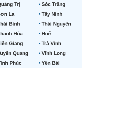
uảng Trị
Sóc Trăng
ơn La
Tây Ninh
hái Bình
Thái Nguyên
hanh Hóa
Huế
iền Giang
Trà Vinh
uyên Quang
Vĩnh Long
ĩnh Phúc
Yên Bái