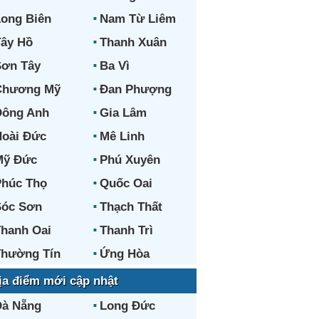
ong Biên
Nam Từ Liêm
ây Hồ
Thanh Xuân
ơn Tây
Ba Vì
Chương Mỹ
Đan Phượng
Đông Anh
Gia Lâm
oài Đức
Mê Linh
Mỹ Đức
Phú Xuyên
húc Thọ
Quốc Oai
Sóc Sơn
Thạch Thất
hanh Oai
Thanh Trì
hường Tín
Ứng Hòa
ịa điểm mới cập nhật
Đà Nẵng
Long Đức