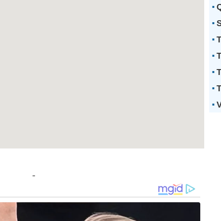
Q
S
T
T
T
T
V