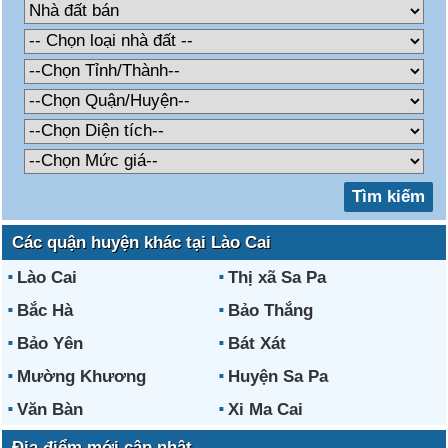
Các quận huyện khác tại Lào Cai
Lào Cai
Thị xã Sa Pa
Bắc Hà
Bảo Thắng
Bảo Yên
Bát Xát
Mường Khương
Huyện Sa Pa
Văn Bàn
Xi Ma Cai
Địa điểm mới cập nhật