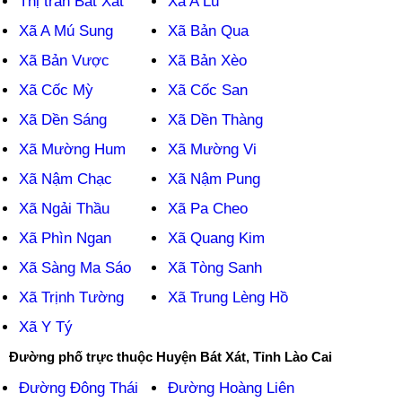
Thị trấn Bát Xát
Xã A Lù
Xã A Mú Sung
Xã Bản Qua
Xã Bản Vược
Xã Bản Xèo
Xã Cốc Mỳ
Xã Cốc San
Xã Dền Sáng
Xã Dền Thàng
Xã Mường Hum
Xã Mường Vi
Xã Nậm Chạc
Xã Nậm Pung
Xã Ngải Thầu
Xã Pa Cheo
Xã Phìn Ngan
Xã Quang Kim
Xã Sàng Ma Sáo
Xã Tòng Sanh
Xã Trịnh Tường
Xã Trung Lèng Hồ
Xã Y Tý
Đường phố trực thuộc Huyện Bát Xát, Tỉnh Lào Cai
Đường Đông Thái
Đường Hoàng Liên