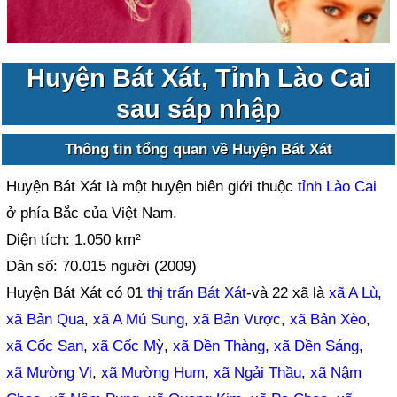
Huyện Bát Xát, Tỉnh Lào Cai
sau sáp nhập
Thông tin tổng quan về Huyện Bát Xát
Huyện Bát Xát là một huyện biên giới thuộc
tỉnh Lào Cai
ở phía Bắc của Việt Nam.
Diện tích: 1.050 km²
Dân số: 70.015 người (2009)
Huyện Bát Xát có 01
thị trấn Bát Xát
-và 22 xã là
xã A Lù
,
xã Bản Qua
,
xã A Mú Sung
,
xã Bản Vược
,
xã Bản Xèo
,
xã Cốc San
,
xã Cốc Mỳ
,
xã Dền Thàng
,
xã Dền Sáng
,
xã Mường Vi
,
xã Mường Hum
,
xã Ngải Thầu
,
xã Nậm