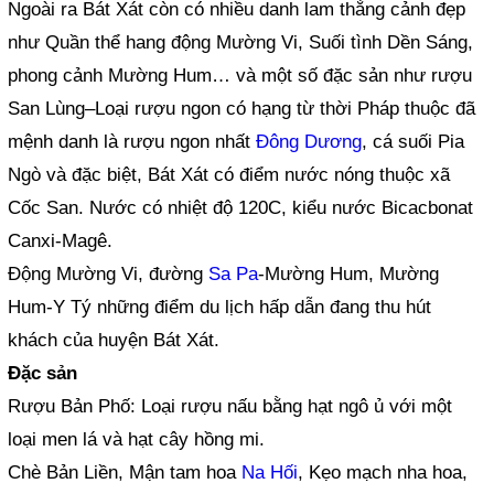
Ngoài ra Bát Xát còn có nhiều danh lam thắng cảnh đẹp
như Quần thể hang động Mường Vi, Suối tình Dền Sáng,
phong cảnh Mường Hum… và một số đặc sản như rượu
San Lùng–Loại rượu ngon có hạng từ thời Pháp thuộc đã
mệnh danh là rượu ngon nhất
Đông Dương
, cá suối Pia
Ngò và đặc biệt, Bát Xát có điểm nước nóng thuộc xã
Cốc San. Nước có nhiệt độ 120C, kiểu nước Bicacbonat
Canxi-Magê.
Động Mường Vi, đường
Sa Pa
-Mường Hum, Mường
Hum-Y Tý những điểm du lịch hấp dẫn đang thu hút
khách của huyện Bát Xát.
Đặc sản
Rượu Bản Phố: Loại rượu nấu bằng hạt ngô ủ với một
loại men lá và hạt cây hồng mi.
Chè Bản Liền, Mận tam hoa
Na Hối
, Kẹo mạch nha hoa,