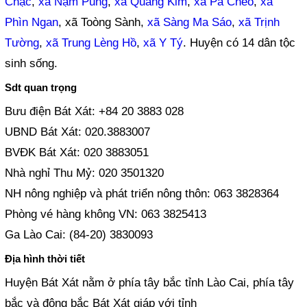
Chạc
,
xã Nậm Pung
,
xã Quang Kim
,
xã Pa Cheo
,
xã
Phìn Ngan
, xã Toòng Sành,
xã Sàng Ma Sáo
,
xã Trịnh
Tường
,
xã Trung Lèng Hồ
,
xã Y Tý
. Huyện có 14 dân tộc
sinh sống.
Sdt quan trọng
Bưu điện Bát Xát: +84 20 3883 028
UBND Bát Xát: 020.3883007
BVĐK Bát Xát: 020 3883051
Nhà nghỉ Thu Mỷ: 020 3501320
NH nông nghiệp và phát triển nông thôn: 063 3828364
Phòng vé hàng không VN: 063 3825413
Ga Lào Cai: (84-20) 3830093
Địa hình thời tiết
Huyện Bát Xát nằm ở phía tây bắc tỉnh Lào Cai, phía tây
bắc và đông bắc Bát Xát giáp với tỉnh