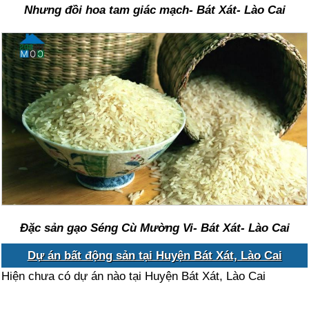
Nhưng đồi hoa tam giác mạch- Bát Xát- Lào Cai
Đặc sản gạo Séng Cù Mường Vi- Bát Xát- Lào Cai
Dự án bất động sản tại Huyện Bát Xát, Lào Cai
Hiện chưa có dự án nào tại Huyện Bát Xát, Lào Cai