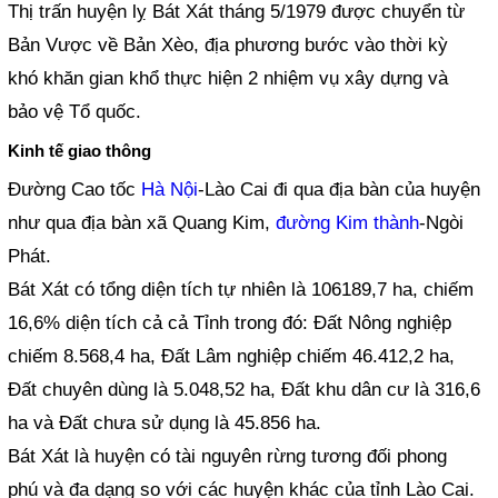
Thị trấn huyện lỵ Bát Xát tháng 5/1979 được chuyển từ
Bản Vược về Bản Xèo, địa phương bước vào thời kỳ
khó khăn gian khổ thực hiện 2 nhiệm vụ xây dựng và
bảo vệ Tổ quốc.
Kinh tế giao thông
Đường Cao tốc
Hà Nội
-Lào Cai đi qua địa bàn của huyện
như qua địa bàn xã Quang Kim,
đường Kim thành
-Ngòi
Phát.
Bát Xát có tổng diện tích tự nhiên là 106189,7 ha, chiếm
16,6% diện tích cả cả Tỉnh trong đó: Đất Nông nghiệp
chiếm 8.568,4 ha, Đất Lâm nghiệp chiếm 46.412,2 ha,
Đất chuyên dùng là 5.048,52 ha, Đất khu dân cư là 316,6
ha và Đất chưa sử dụng là 45.856 ha.
Bát Xát là huyện có tài nguyên rừng tương đối phong
phú và đa dạng so với các huyện khác của tỉnh Lào Cai.