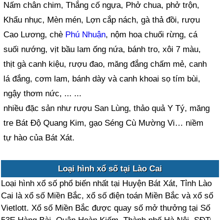
Nấm chân chim, Thắng cố ngựa, Phở chua, phở trộn,
Khẩu nhục, Mèn mén, Lợn cắp nách, gà thả đồi, rượu
Cao Lương, chè
Phú Nhuận
, nộm hoa chuối rừng, cá
suối nướng, vịt bầu lam ống nứa, bánh tro, xôi 7 màu,
thịt gà canh kiệu, rượu đao, măng đắng chấm mẻ, canh
lá đắng, cơm lam, bánh dày và canh khoai sọ tím bùi,
ngậy thơm nức, ... ...
nhiều đặc sản như rượu San Lùng, thảo quả Y Tý, măng
tre Bát Độ Quang Kim, gạo Séng Cù Mường Vi… niềm
tự hào của Bát Xát.
Loại hình xổ số tại Lào Cai
Loại hình xổ số phổ biến nhất tại Huyện Bát Xát, Tỉnh Lào
Cai là xổ số Miền Bắc, xổ số điện toán Miền Bắc và xổ số
Vietlott. Xổ số Miền Bắc được quay số mở thưởng tại Số