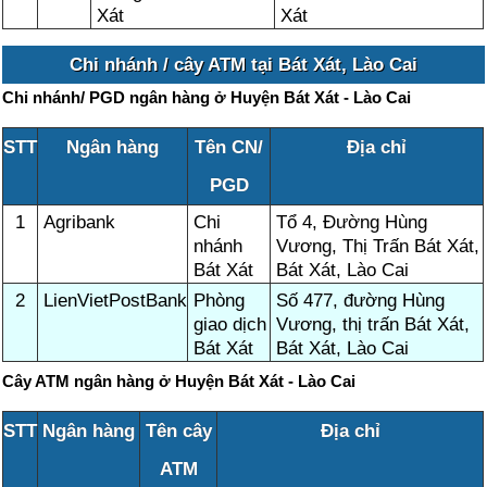
Xát
Xát
Chi nhánh / cây ATM tại Bát Xát, Lào Cai
Chi nhánh/ PGD ngân hàng ở Huyện Bát Xát - Lào Cai
STT
Ngân hàng
Tên CN/
Địa chỉ
PGD
1
Agribank
Chi
Tổ 4, Đường Hùng
nhánh
Vương, Thị Trấn Bát Xát,
Bát Xát
Bát Xát, Lào Cai
2
LienVietPostBank
Phòng
Số 477, đường Hùng
giao dịch
Vương, thị trấn Bát Xát,
Bát Xát
Bát Xát, Lào Cai
Cây ATM ngân hàng ở Huyện Bát Xát - Lào Cai
STT
Ngân hàng
Tên cây
Địa chỉ
ATM