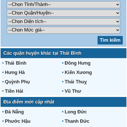
Các quận huyện khác tại Thái Bình
Thái Bình
Đông Hưng
Hưng Hà
Kiến Xương
Quỳnh Phụ
Thái Thuỵ
Tiền Hải
Vũ Thư
Địa điểm mới cập nhật
Đà Nẵng
Long Đức
Phước Hậu
Thanh Đức