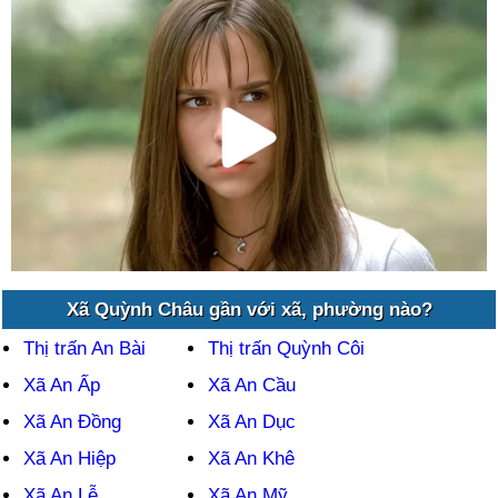
Xã Quỳnh Châu gần với xã, phường nào?
Thị trấn An Bài
Thị trấn Quỳnh Côi
Xã An Ấp
Xã An Cầu
Xã An Đồng
Xã An Dục
Xã An Hiệp
Xã An Khê
Xã An Lễ
Xã An Mỹ