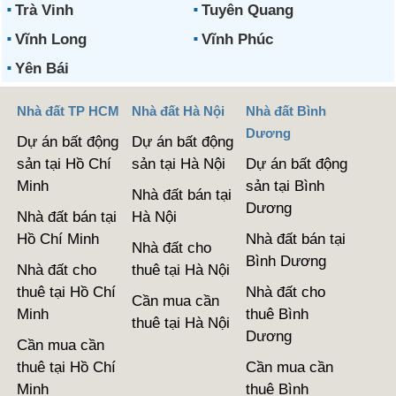
Trà Vinh
Tuyên Quang
Vĩnh Long
Vĩnh Phúc
Yên Bái
Nhà đất TP HCM
Nhà đất Hà Nội
Nhà đất Bình
Dương
Dự án bất động
Dự án bất động
sản tại Hồ Chí
sản tại Hà Nội
Dự án bất động
Minh
sản tại Bình
Nhà đất bán tại
Dương
Nhà đất bán tại
Hà Nội
Hồ Chí Minh
Nhà đất bán tại
Nhà đất cho
Bình Dương
Nhà đất cho
thuê tại Hà Nội
thuê tại Hồ Chí
Nhà đất cho
Cần mua cần
Minh
thuê Bình
thuê tại Hà Nội
Dương
Cần mua cần
thuê tại Hồ Chí
Cần mua cần
Minh
thuê Bình