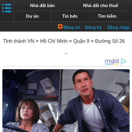
Nhà đất bán
Nhà đất cho thuê
Dự án
Tin bđs
Tìm kiếm
Tỉnh thành VN
>
Hồ Chí Minh
>
Quận 9
>
Đường Số 26