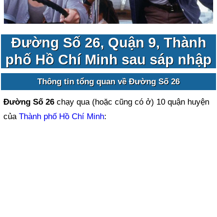
Đường Số 26, Quận 9, Thành
phố Hồ Chí Minh sau sáp nhập
Thông tin tổng quan về Đường Số 26
Đường Số 26
chạy qua (hoặc cũng có ở) 10 quận huyện
của
Thành phố Hồ Chí Minh
: