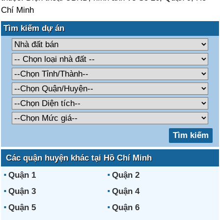
Chí Minh
Tìm kiếm dự án
Các quận huyện khác tại Hồ Chí Minh
Quận 1
Quận 2
Quận 3
Quận 4
Quận 5
Quận 6