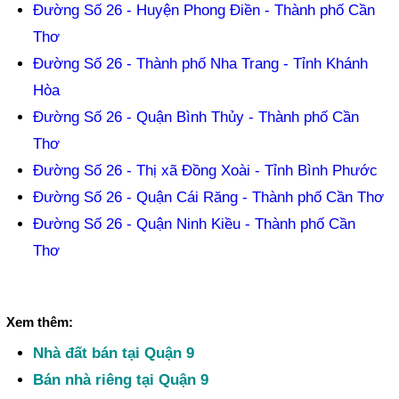
Đường Số 26 - Huyện Phong Điền - Thành phố Cần
Thơ
Đường Số 26 - Thành phố Nha Trang - Tỉnh Khánh
Hòa
Đường Số 26 - Quận Bình Thủy - Thành phố Cần
Thơ
Đường Số 26 - Thị xã Đồng Xoài - Tỉnh Bình Phước
Đường Số 26 - Quận Cái Răng - Thành phố Cần Thơ
Đường Số 26 - Quận Ninh Kiều - Thành phố Cần
Thơ
Xem thêm:
Nhà đất bán tại Quận 9
Bán nhà riêng tại Quận 9