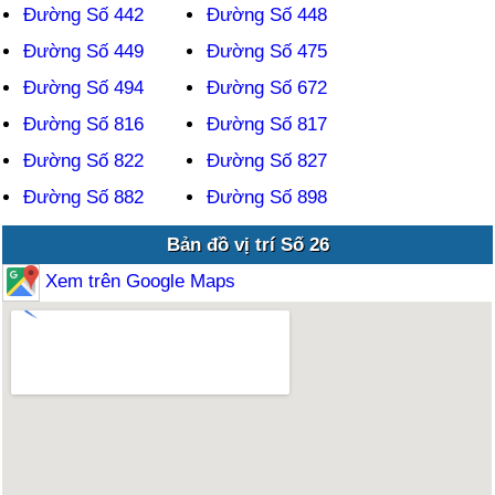
Đường Số 442
Đường Số 448
Đường Số 449
Đường Số 475
Đường Số 494
Đường Số 672
Đường Số 816
Đường Số 817
Đường Số 822
Đường Số 827
Đường Số 882
Đường Số 898
Bản đồ vị trí Số 26
Xem trên Google Maps