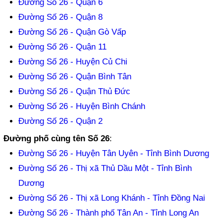
Đường Số 26 - Quận 6
Đường Số 26 - Quận 8
Đường Số 26 - Quận Gò Vấp
Đường Số 26 - Quận 11
Đường Số 26 - Huyện Củ Chi
Đường Số 26 - Quận Bình Tân
Đường Số 26 - Quận Thủ Đức
Đường Số 26 - Huyện Bình Chánh
Đường Số 26 - Quận 2
Đường phố cùng tên Số 26
:
Đường Số 26 - Huyện Tân Uyên - Tỉnh Bình Dương
Đường Số 26 - Thị xã Thủ Dầu Một - Tỉnh Bình
Dương
Đường Số 26 - Thị xã Long Khánh - Tỉnh Đồng Nai
Đường Số 26 - Thành phố Tân An - Tỉnh Long An