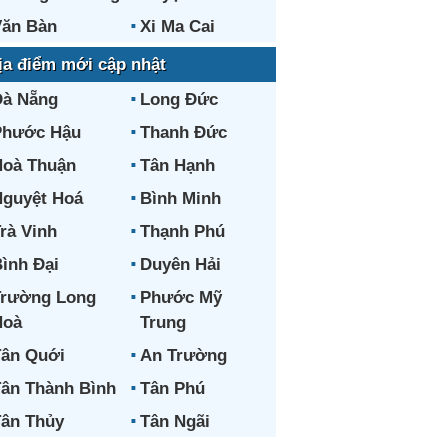
ăn Bàn
Xi Ma Cai
ịa điểm mới cập nhật
Đà Nẵng
Long Đức
Phước Hậu
Thanh Đức
oà Thuận
Tân Hạnh
guyệt Hoá
Bình Minh
rà Vinh
Thạnh Phú
ình Đại
Duyên Hải
Trường Long
Phước Mỹ
Hoà
Trung
ân Quới
An Trường
ân Thành Bình
Tân Phú
ân Thủy
Tân Ngãi