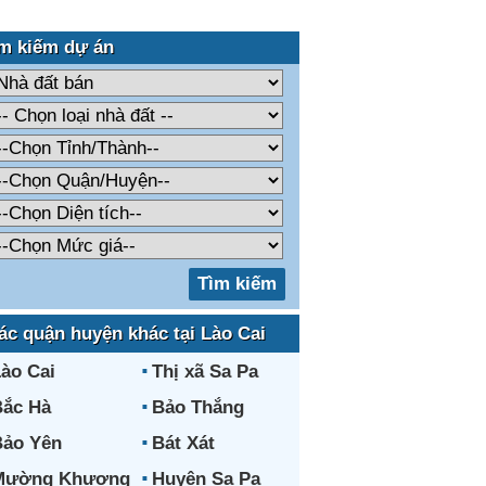
m kiếm dự án
ác quận huyện khác tại Lào Cai
ào Cai
Thị xã Sa Pa
ắc Hà
Bảo Thắng
ảo Yên
Bát Xát
Mường Khương
Huyện Sa Pa