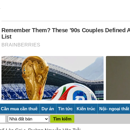
Cần mua cần thuê
Dự án
Tin tức
Kiến trúc
Nội- ngoại thất