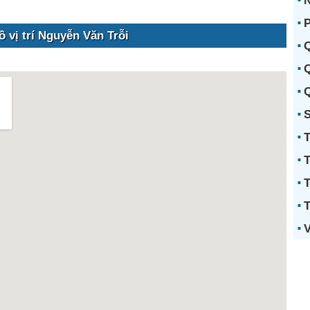
N
P
 vị trí Nguyễn Văn Trỗi
Q
Q
Q
S
T
T
T
T
V