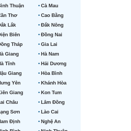
ình Thuận
Cà Mau
Cần Thơ
Cao Bằng
ắk Lắk
Đắk Nông
iện Biên
Đồng Nai
Đồng Tháp
Gia Lai
à Giang
Hà Nam
à Tĩnh
Hải Dương
ậu Giang
Hòa Bình
Hưng Yên
Khánh Hòa
iên Giang
Kon Tum
ai Châu
Lâm Đồng
Lạng Sơn
Lào Cai
Nam Định
Nghệ An