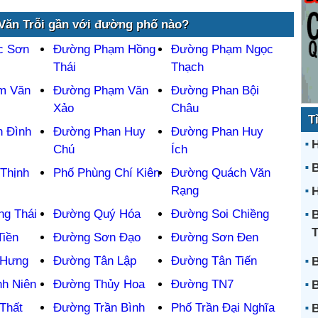
ăn Trỗi gần với đường phố nào?
c Sơn
Đường Phạm Hồng
Đường Phạm Ngọc
Thái
Thạch
m Văn
Đường Phạm Văn
Đường Phan Bội
Xảo
Châu
T
 Đình
Đường Phan Huy
Đường Phan Huy
H
Chú
Ích
Thịnh
Phố Phùng Chí Kiên
Đường Quách Văn
Rạng
H
g Thái
Đường Quý Hóa
Đường Soi Chiềng
B
Tiền
Đường Sơn Đạo
Đường Sơn Đen
 Hưng
Đường Tân Lập
Đường Tân Tiến
B
h Niên
Đường Thủy Hoa
Đường TN7
B
Thất
Đường Trần Bình
Phố Trần Đại Nghĩa
B