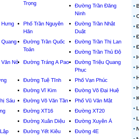
Trọng
Đường Trần Đăng
B
Ninh
 Hưng
Phố Trần Nguyên
Đường Trần Nhật
Đ
Hãn
Duật
Đ
 Quang
Đường Trần Quốc
Đường Trần Thị Lan
Toản
Đường Trần Thủ Độ
H
 Văn Nỏ
Đường Tráng A Pao
Đường Triệu Quang
H
Phục
H
ơng
Đường Tuệ Tĩnh
Phố Vạn Phúc
Đường Vĩ Kim
Đường Võ Đại Huệ
K
hị Sáu
Đường Võ Văn Tần
Phố Vũ Văn Mật
L
ng
Đường XT16
Đường XT20
Đường Xuân Diệu
Đường Xuyên Á
Lập
Đường Yết Kiêu
Đường 4E