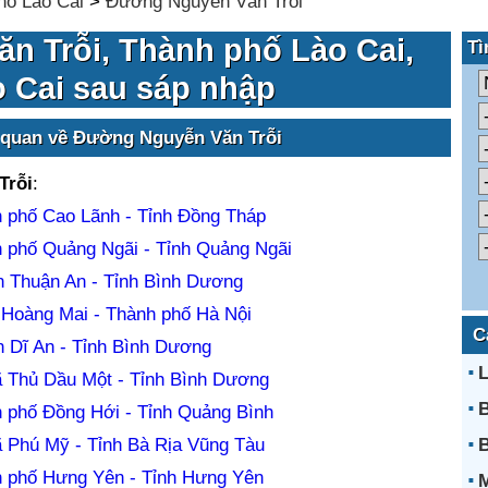
hố Lào Cai
>
Đường Nguyễn Văn Trỗi
n Trỗi, Thành phố Lào Cai,
Tì
o Cai sau sáp nhập
 quan về Đường Nguyễn Văn Trỗi
Trỗi
:
 phố Cao Lãnh - Tỉnh Đồng Tháp
 phố Quảng Ngãi - Tỉnh Quảng Ngãi
 Thuận An - Tỉnh Bình Dương
Hoàng Mai - Thành phố Hà Nội
C
 Dĩ An - Tỉnh Bình Dương
L
ã Thủ Dầu Một - Tỉnh Bình Dương
B
 phố Đồng Hới - Tỉnh Quảng Bình
ã Phú Mỹ - Tỉnh Bà Rịa Vũng Tàu
B
 phố Hưng Yên - Tỉnh Hưng Yên