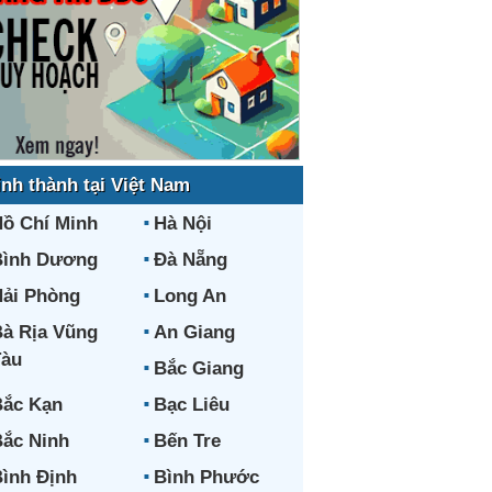
ỉnh thành tại Việt Nam
ồ Chí Minh
Hà Nội
Bình Dương
Đà Nẵng
ải Phòng
Long An
à Rịa Vũng
An Giang
Tàu
Bắc Giang
ắc Kạn
Bạc Liêu
ắc Ninh
Bến Tre
ình Định
Bình Phước