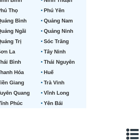
inh Bình
Ninh Thuận
hú Thọ
Phú Yên
uảng Bình
Quảng Nam
uảng Ngãi
Quảng Ninh
uảng Trị
Sóc Trăng
ơn La
Tây Ninh
hái Bình
Thái Nguyên
hanh Hóa
Huế
iền Giang
Trà Vinh
uyên Quang
Vĩnh Long
ĩnh Phúc
Yên Bái