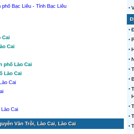
phố Bạc Liêu - Tỉnh Bạc Liêu
V
Đ
 Cai
ào Cai
H
N
h phố Lào Cai
T
ố Lào Cai
B
Lào Cai
ai
T
 Lào Cai
T
uyễn Văn Trỗi, Lào Cai, Lào Cai
T