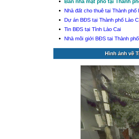
Bán nhà mặt phố tại Thành ph
Nhà đất cho thuê tại Thành phố 
Dự án BĐS tại Thành phố Lào C
Tin BĐS tại Tỉnh Lào Cai
Nhà môi giới BĐS tại Thành phố
Hình ảnh về T