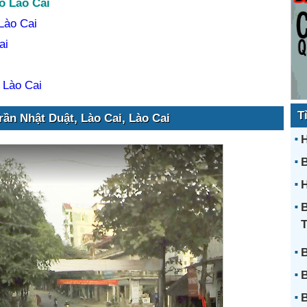
ố Lào Cai
Lào Cai
ai
 Lào Cai
T
rần Nhật Duật, Lào Cai, Lào Cai
H
H
B
B
B
B