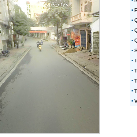
N
P
Q
Q
Q
S
T
T
T
T
V