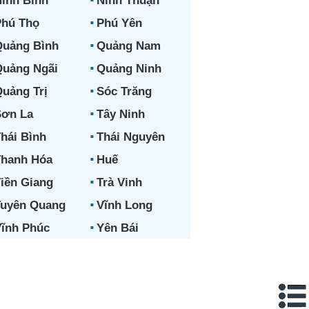
inh Bình
Ninh Thuận
hú Thọ
Phú Yên
uảng Bình
Quảng Nam
uảng Ngãi
Quảng Ninh
uảng Trị
Sóc Trăng
ơn La
Tây Ninh
hái Bình
Thái Nguyên
hanh Hóa
Huế
iền Giang
Trà Vinh
uyên Quang
Vĩnh Long
ĩnh Phúc
Yên Bái