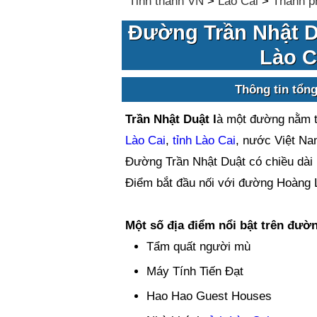
Tỉnh thành VN
>
Lào Cai
>
Thành p
Đường Trần Nhật D
Lào C
Thông tin tổn
Trần Nhật Duật l
à một đường nằm t
Lào Cai
,
tỉnh Lào Cai
, nước Việt Na
Đường Trần Nhật Duật có chiều dài
Điểm bắt đầu nối với đường Hoàng L
Một số địa điểm nổi bật trên đườ
Tẩm quất người mù
Máy Tính Tiến Đạt
Hao Hao Guest Houses