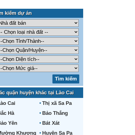
m kiếm dự án
ác quận huyện khác tại Lào Cai
ào Cai
Thị xã Sa Pa
ắc Hà
Bảo Thắng
ảo Yên
Bát Xát
Mường Khương
Huyện Sa Pa