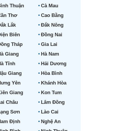
ình Thuận
Cà Mau
Cần Thơ
Cao Bằng
ắk Lắk
Đắk Nông
iện Biên
Đồng Nai
Đồng Tháp
Gia Lai
à Giang
Hà Nam
à Tĩnh
Hải Dương
ậu Giang
Hòa Bình
Hưng Yên
Khánh Hòa
iên Giang
Kon Tum
ai Châu
Lâm Đồng
Lạng Sơn
Lào Cai
Nam Định
Nghệ An