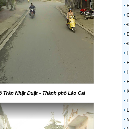
B
Đ
Đ
H
H
H
K
 Trần Nhật Duật - Thành phố Lào Cai
L