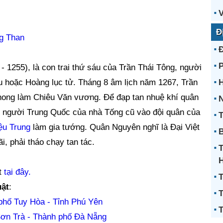
V
Đ
g Than
 1255), là con trai thứ sáu của Trần Thái Tông, người
u hoặc Hoàng lục tử. Tháng 8 âm lịch năm 1267, Trần
H
ong làm Chiêu Văn vương. Để đạp tan nhuệ khí quân
N
u người Trung Quốc của nhà Tống cũ vào đội quân của
T
ệu Trung
làm gia tướng. Quân Nguyên nghĩ là Đại Việt
B
i, phải tháo chạy tan tác.
t
tại đây.
T
ật
:
T
phố Tuy Hòa - Tỉnh Phú Yên
T
ơn Trà - Thành phố Đà Nẵng