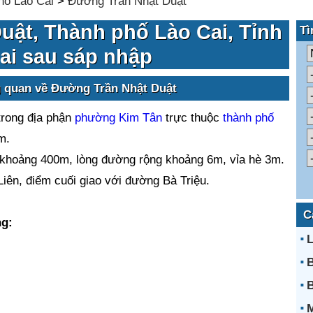
hố Lào Cai
>
Đường Trần Nhật Duật
uật, Thành phố Lào Cai, Tỉnh
Tì
ai sau sáp nhập
g quan về Đường Trần Nhật Duật
rong địa phận
phường Kim Tân
trực thuộc
thành phố
m.
 khoảng 400m, lòng đường rộng khoảng 6m, vỉa hè 3m.
iên, điểm cuối giao với đường Bà Triệu.
C
ng:
L
B
B