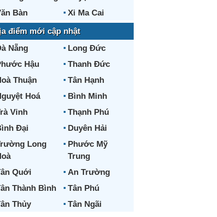
ăn Bàn
Xi Ma Cai
ịa điểm mới cập nhật
Đà Nẵng
Long Đức
Phước Hậu
Thanh Đức
oà Thuận
Tân Hạnh
guyệt Hoá
Bình Minh
rà Vinh
Thạnh Phú
ình Đại
Duyên Hải
Trường Long
Phước Mỹ
Hoà
Trung
ân Quới
An Trường
ân Thành Bình
Tân Phú
ân Thủy
Tân Ngãi