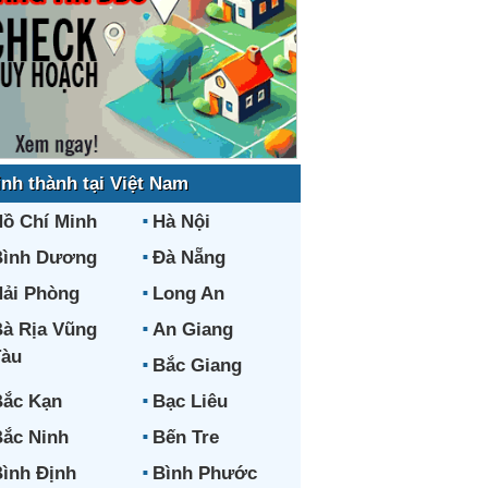
ỉnh thành tại Việt Nam
ồ Chí Minh
Hà Nội
Bình Dương
Đà Nẵng
ải Phòng
Long An
à Rịa Vũng
An Giang
Tàu
Bắc Giang
ắc Kạn
Bạc Liêu
ắc Ninh
Bến Tre
ình Định
Bình Phước