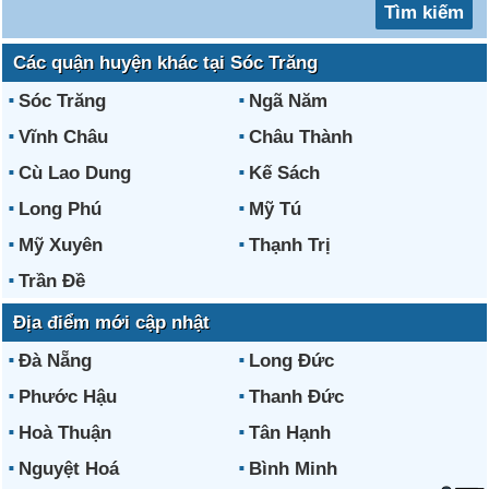
Các quận huyện khác tại Sóc Trăng
Sóc Trăng
Ngã Năm
Vĩnh Châu
Châu Thành
Cù Lao Dung
Kế Sách
Long Phú
Mỹ Tú
Mỹ Xuyên
Thạnh Trị
Trần Đề
Địa điểm mới cập nhật
Đà Nẵng
Long Đức
Phước Hậu
Thanh Đức
Hoà Thuận
Tân Hạnh
Nguyệt Hoá
Bình Minh