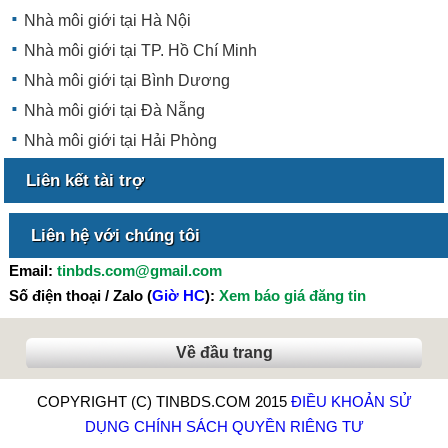
Nhà môi giới tại Hà Nội
Nhà môi giới tại TP. Hồ Chí Minh
Nhà môi giới tại Bình Dương
Nhà môi giới tại Đà Nẵng
Nhà môi giới tại Hải Phòng
Liên kết tài trợ
Liên hệ với chúng tôi
Email:
tinbds.com@gmail.com
Số điện thoại / Zalo (
Giờ HC
):
Xem báo giá đăng tin
Về đầu trang
COPYRIGHT (C) TINBDS.COM 2015
ĐIỀU KHOẢN SỬ
DỤNG
CHÍNH SÁCH QUYỀN RIÊNG TƯ