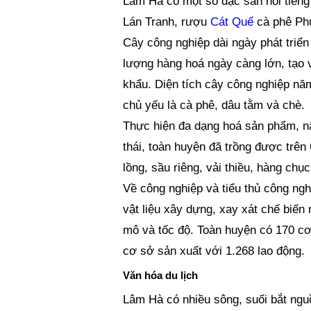
Lâm Hà có một số đặc sản nổi tiếng
Lán Tranh, rượu
Cát Quế
cà phê Ph
Cây công nghiệp dài ngày phát triể
lượng hàng hoá ngày càng lớn, tạo 
khẩu. Diện tích cây công nghiệp nă
chủ yếu là cà phê, dâu tằm và chè.
Thực hiện đa dạng hoá sản phẩm, nâ
thái, toàn huyện đã trồng được trên
lồng, sầu riêng, vải thiều, hàng ch
Về công nghiệp và tiểu thủ công ngh
vật liệu xây dựng, xay xát chế biế
mô và tốc độ. Toàn huyện có 170 c
cơ sở sản xuất với 1.268 lao động.
Văn hóa du lịch
Lâm Hà có nhiều sông, suối bắt ngu