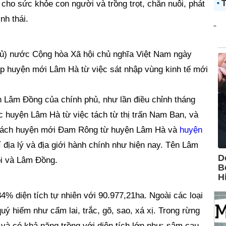
T
cho sức khỏe con người và trồng trọt, chăn nuôi, phát
nh thái.
hủ) nước Cộng hòa Xã hội chủ nghĩa Việt Nam ngày
lập huyện mới Lâm Hà từ việc sát nhập vùng kinh tế mới
ỉnh Lâm Đồng của chính phủ, như lần điều chỉnh tháng
 huyện Lâm Hà từ việc tách từ thị trấn Nam Ban, và
. Tách huyện mới Đam Rông từ huyện Lâm Hà và
huyện
í địa lý và địa giới hành chính như hiện nay. Tên Lâm
Nội và Lâm Đồng.
 diện tích tự nhiên với 90.977,21ha. Ngoài các loại
uý hiếm như cẩm lai, trắc, gõ, sao, xá xị. Trong rừng
 và có khả năng trồng với diện tích lớn như: sâm cau,