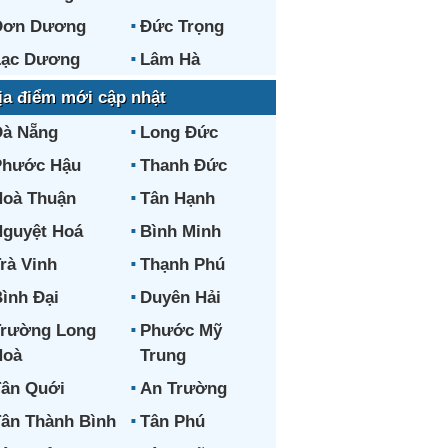
Đơn Dương
Đức Trọng
Lạc Dương
Lâm Hà
ịa điểm mới cập nhật
Đà Nẵng
Long Đức
Phước Hậu
Thanh Đức
oà Thuận
Tân Hạnh
guyệt Hoá
Bình Minh
rà Vinh
Thạnh Phú
ình Đại
Duyên Hải
Trường Long
Phước Mỹ
Hoà
Trung
ân Quới
An Trường
ân Thành Bình
Tân Phú