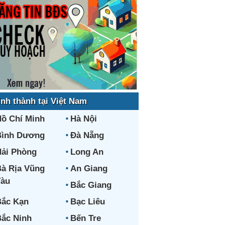
ỉnh thành tại Việt Nam
ồ Chí Minh
Hà Nội
Bình Dương
Đà Nẵng
ải Phòng
Long An
à Rịa Vũng
An Giang
Tàu
Bắc Giang
ắc Kạn
Bạc Liêu
ắc Ninh
Bến Tre