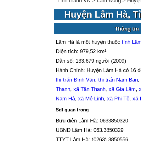
Tỉnh thành VN
>
Lâm Đồng
>
Huyệ
Huyện Lâm Hà, T
Thông tin
Lâm Hà là một huyện thuộc
tỉnh Lâ
Diện tích: 979,52 km²
Dân số: 133.679 người (2009)
Hành Chính: Huyện Lâm Hà có 16 đơn
thị trấn Đinh Văn
,
thị trấn Nam Ban
,
Thanh
,
xã Tân Thanh
,
xã Gia Lâm
,
Nam Hà
,
xã Mê Linh
,
xã Phi Tô
,
xã 
Sdt quan trọng
Bưu điện Lâm Hà: 0633850320
UBND Lâm Hà: 063.3850329
TTYT Lâm Hà: (0263) 3850556