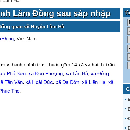
n Lâm Hà
ỉnh Lâm Đồng sau sáp nhập
Tì
 tổng quan về Huyện Lâm Hà
m Đồng
, Việt Nam.
 vị hành chính trực thuộc gồm 14 xã và hai thị trấn:
xã Phú Sơn
,
xã Đan Phượng
,
xã Tân Hà
,
xã Đông
xã Tân Văn
,
xã Hoài Đức
,
xã Đạ Đờn
,
xã Liên Hà
,
xã
C
Phúc Thọ
.
B
Đ