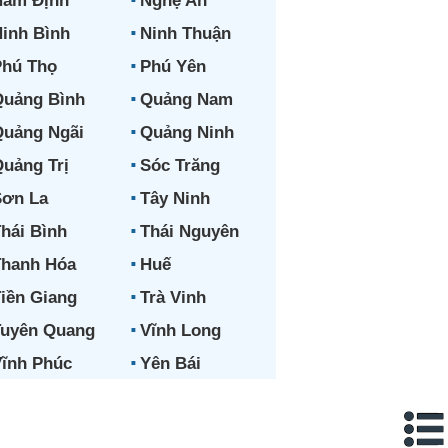
Nam Định
Nghệ An
inh Bình
Ninh Thuận
hú Thọ
Phú Yên
uảng Bình
Quảng Nam
uảng Ngãi
Quảng Ninh
uảng Trị
Sóc Trăng
ơn La
Tây Ninh
hái Bình
Thái Nguyên
hanh Hóa
Huế
iền Giang
Trà Vinh
uyên Quang
Vĩnh Long
ĩnh Phúc
Yên Bái