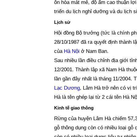
ôn hòa mát mẻ, độ ẩm cao thuận lợi 
triển du lịch nghỉ dưỡng và du lịch si
Lịch sử
Hội đồng Bộ trưởng (tức là chính p
28/10/1987 đã ra quyết định thành 
của
Hà Nội
ở Nam Ban.
Sau nhiều lần điều chỉnh địa giới t
12/2001. Thành lập xã Nam Hà thuộc
lần gần đây nhất là tháng 11/2004
Lạc Dương
, Lâm Hà trở nên có vị tr
Hà là tên ghép lại từ 2 cái tên Hà 
Kinh tế giao thông
Rừng của huyện Lâm Hà chiếm 57,34%
gỗ thông dụng còn có nhiều loại gỗ q
còn có nhiều loại dược liệu tự nhiên