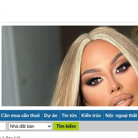
Cần mua cần thuê
Dự án
Tin tức
Kiến trúc
Nội- ngoại thất