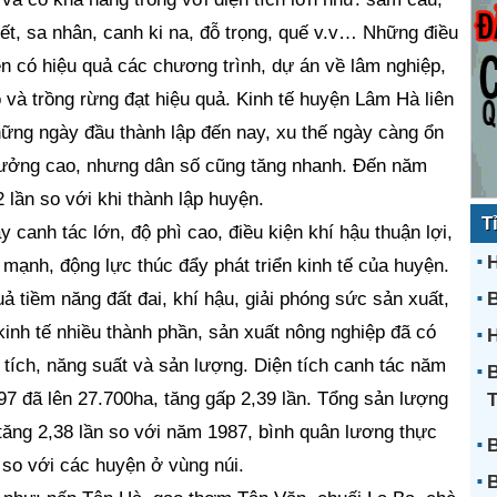
ết, sa nhân, canh ki na, đỗ trọng, quế v.v… Những điều
ện có hiệu quả các chương trình, dự án về lâm nghiệp,
o và trồng rừng đạt hiệu quả. Kinh tế huyện Lâm Hà liên
hững ngày đầu thành lập đến nay, xu thế ngày càng ổn
rưởng cao, nhưng dân số cũng tăng nhanh. Đến năm
 lần so với khi thành lập huyện.
T
 canh tác lớn, độ phì cao, điều kiện khí hậu thuận lợi,
H
 mạnh, động lực thúc đẩy phát triển kinh tế của huyện.
ả tiềm năng đất đai, khí hậu, giải phóng sức sản xuất,
kinh tế nhiều thành phần, sản xuất nông nghiệp đã có
H
n tích, năng suất và sản lượng. Diện tích canh tác năm
B
7 đã lên 27.700ha, tăng gấp 2,39 lần. Tổng sản lượng
 tăng 2,38 lần so với năm 1987, bình quân lương thực
B
so với các huyện ở vùng núi.
B