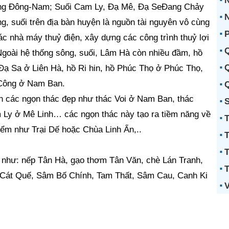
ớng Đông-Nam; Suối Cam Ly, Đạ Mê, Đạ SeĐang Chảy
N
 suối trên địa bàn huyện là nguồn tài nguyên vô cùng
P
ác nhà máy thuỷ điện, xây dựng các công trình thuỷ lợi
Q
Ngoài hệ thống sông, suối, Lâm Hà còn nhiều đầm, hồ
Q
ạ Sa ở Liên Hà, hồ Ri hin, hồ Phúc Thọ ở Phúc Thọ,
 Công ở Nam Ban.
Q
n các ngọn thác đẹp như thác Voi ở Nam Ban, thác
S
 Ly ở Mê Linh… các ngọn thác này tạo ra tiềm năng về
T
điểm như Trại Dế hoặc Chùa Linh Ẩn,..
T
T
 như: nếp Tân Hà, gạo thơm Tân Văn, chè Lán Tranh,
T
 Cát Quế, Sâm Bố Chính, Tam Thất, Sâm Cau, Canh Ki
V