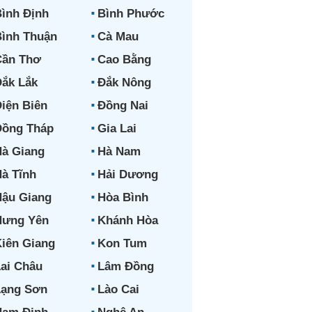
ình Định
Bình Phước
ình Thuận
Cà Mau
Cần Thơ
Cao Bằng
ắk Lắk
Đắk Nông
iện Biên
Đồng Nai
Đồng Tháp
Gia Lai
à Giang
Hà Nam
à Tĩnh
Hải Dương
ậu Giang
Hòa Bình
Hưng Yên
Khánh Hòa
iên Giang
Kon Tum
ai Châu
Lâm Đồng
Lạng Sơn
Lào Cai