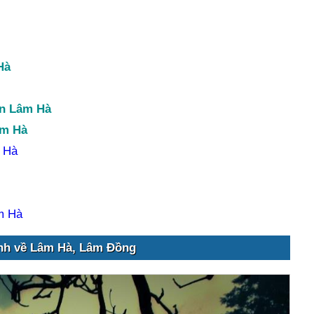
Hà
ện Lâm Hà
âm Hà
m Hà
m Hà
nh về Lâm Hà, Lâm Đồng