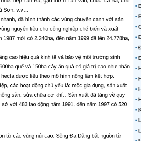
 như: nếp Tân Hà, gạo thơm Tân Văn, chuối La Ba, chè
B
ú Sơn, v.v…
B
n nhanh, đã hình thành các vùng chuyên canh với sản
vùng nguyên liệu cho công nghiệp chế biến và xuất
Đ
m 1987 mới có 2.240ha, đến năm 1999 đã lên 24.778ha,
Đ
ng cao hiệu quả kinh tế và bảo vệ môi trường sinh
 600ha quế và 150ha cây ăn quả có giá trị cao như nhãn
H
ục hecta dược liệu theo mô hình nông lâm kết hợp.
H
iệp, các hoạt động chủ yếu là: mộc gia dụng, sản xuất
H
n nông sản, sửa chữa cơ khí…Sản xuất đã tăng về quy
ơ sở với 483 lao động năm 1991, đến năm 1997 có 520
K
L
ồn từ các vùng núi cao: Sông Đạ Dâng bắt nguồn từ