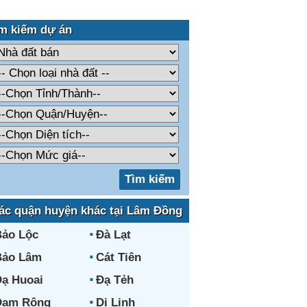
m kiếm dự án
ác quận huyện khác tại Lâm Đồng
ảo Lộc
Đà Lạt
Bảo Lâm
Cát Tiên
ạ Huoai
Đạ Tẻh
Đam Rông
Di Linh