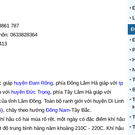
 3861 787
Đ
thôn: 0633828364
413
H
N
T
c giáp
huyện Đam Rông
, phía Đông Lâm Hà giáp với
tp
B
p với
huyện Đức Trọng
, phía Tây Lâm Hà giáp với
 của tỉnh Lâm Đồng. Toàn bộ ranh giới với huyện Di Linh
i
), chảy theo hướng
Đông Nam
-Tây Bắc.
T
hí hậu có hai mùa rõ rệt, một ngày có đặc điểm khí hậu
T
ệt độ trung bình hàng năm khoảng 210C - 220C. Khí hậu