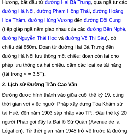
Hương, bắt đầu từ
đường Hai Bà Trưng
, qua ngã tư các
đường Hà Nội
,
đường Phạm Hồng Thái
,
đường Hoàng
Hoa Thám
,
đường Hùng Vương
đến
đường Đội Cung
(tiếp giáp ngã năm giao nhau của các
đường Bến Nghé
,
đường Nguyễn Thái Học
và
đường Võ Thị Sáu
), có
chiều dài 860m. Đoạn từ đường Hai Bà Trưng đến
đường Hà Nội lưu thông một chiều; đoạn còn lại cho
phép lưu thông cả hai chiều, cấm các loại xe tải nặng
(tải trọng > = 3,5T).
2. Lịch sử Đường Trần Cao Vân
Đường được hình thành vào giữa cuối thế kỷ 19, cùng
thời gian với việc người Pháp xây dựng Tòa Khâm sứ
tại Huế, đến năm 1903 sáp nhập vào TP.. Đầu thế kỷ 20
người Pháp gọi đây là Đại lộ Sứ Quán (Avenue de la
Légation). Từ thời gian năm 1945 trở về trước là đường