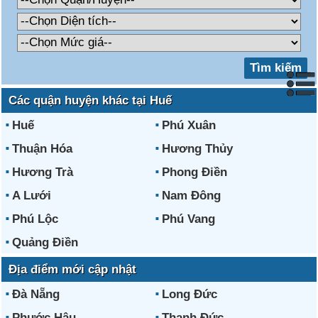
Các quận huyện khác tại Huế
Huế
Phú Xuân
Thuận Hóa
Hương Thủy
Hương Trà
Phong Điền
A Lưới
Nam Đông
Phú Lộc
Phú Vang
Quảng Điền
Địa điểm mới cập nhật
Đà Nẵng
Long Đức
Phước Hậu
Thanh Đức