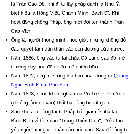
là Trần Cao Đệ, khi đi tu lấy pháp danh là Như Ý,
biệt hiệu là Hồng Việt, Chánh Minh, Bạch Sĩ. Khi
hoạt động chống Pháp, ông mới đổi tên thành Trần
Cao Vân.
Ông là người thông minh, học giỏi, nhưng không đỗ
đạt, quyết tâm dấn thân vào con đường cứu nước.
Năm 1886, ông vào tu tại chùa Cổ Lâm, sau đó mở
trường dạy học để chiêu mộ chiến hữu.
Năm 1892, ông mở rộng địa bàn hoạt động ra
Quảng
Ngãi
,
Bình Định
,
Phú Yên
.
Năm 1898, cuộc khởi nghĩa của Võ Trứ ở Phú Yên
(do ông làm cố vấn) thất bại, ông bị bắt giam.
Sau khi ra tù, ông lại bị Pháp bắt giam ở nhà lao
Bình Định vì tội soạn "Trung Thiên Dịch", "Yêu thơ
yêu ngôn" xúi giục nhân dân nổi loạn. Sau đó, ông bị