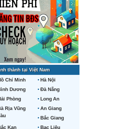
ỉnh thành tại Việt Nam
ồ Chí Minh
Hà Nội
Bình Dương
Đà Nẵng
ải Phòng
Long An
à Rịa Vũng
An Giang
Tàu
Bắc Giang
ắc Kạn
Bạc Liêu