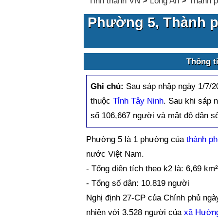
Tỉnh thành VN
>
Long An
>
Thành p
Phường 5, Thành p
Thông t
Ghi chú:
Sau sáp nhập ngày 1/7/
thuộc
Tỉnh Tây Ninh
. Sau khi sáp 
số 106,667 người và mật độ dân số
Phường 5 là 1 phường của
thành ph
nước Việt Nam.
- Tổng diện tích theo k2 là: 6,69 km²
- Tổng số dân: 10.819 người
Nghị định 27-CP của Chính phủ ngày
nhiên với 3.528 người của
xã Hướn