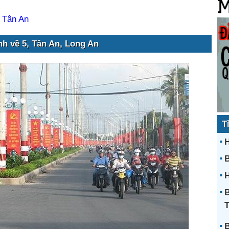
 Tân An
nh về 5, Tân An, Long An
T
H
H
B
B