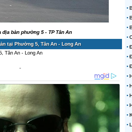
B
B
B
 địa bàn phường 5 - TP Tân An
ản tại Phường 5, Tân An - Long An
Đ
5, Tân An - Long An
Đ
H
H
H
K
L