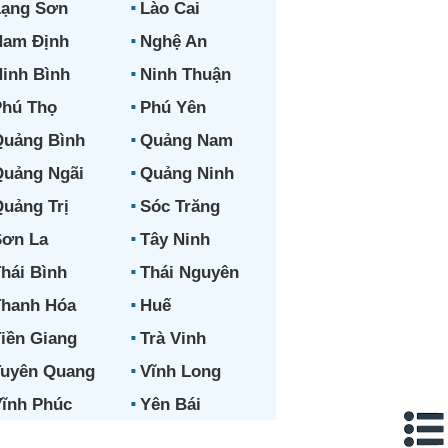
Lạng Sơn
Lào Cai
Nam Định
Nghệ An
inh Bình
Ninh Thuận
hú Thọ
Phú Yên
uảng Bình
Quảng Nam
uảng Ngãi
Quảng Ninh
uảng Trị
Sóc Trăng
ơn La
Tây Ninh
hái Bình
Thái Nguyên
hanh Hóa
Huế
iền Giang
Trà Vinh
uyên Quang
Vĩnh Long
ĩnh Phúc
Yên Bái