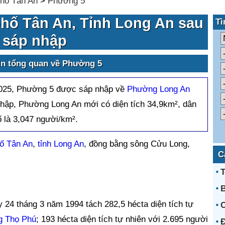
hố Tân An
>
Phường 5
hố Tân An, Tỉnh Long An sau
Tì
sáp nhập
in tổng quan về Phường 5
2025, Phường 5 được sáp nhập về
Phường Long An
nhập, Phường Long An mới có diện tích 34,9km², dân
 là 3,047 người/km².
ố Tân An
,
tỉnh Long An
, đồng bằng sông Cửu Long,
C
T
 24 tháng 3 năm 1994 tách 282,5 hécta diện tích tự
C
g Thọ Phú
; 193 hécta diện tích tự nhiên với 2.695 người