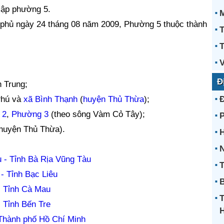
lập phường 5.
phủ ngày 24 tháng 08 năm 2009, Phường 5 thuộc thành
T
T
V
Đ
 Trung;
Phú và
xã Bình Thạnh
(
huyện Thủ Thừa
);
 2
,
Phường 3
(theo sông Vàm Cỏ Tây);
(huyện Thủ Thừa).
H
N
 - Tỉnh Bà Rịa Vũng Tàu
T
- Tỉnh Bạc Liêu
B
- Tỉnh Cà Mau
 Tỉnh Bến Tre
Thành phố Hồ Chí Minh