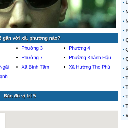
N
P
 gần với xã, phường nào?
Q
Phường 3
Phường 4
Q
Phường 7
Phường Khánh Hậu
Q
Ngãi
Xã Bình Tâm
Xã Hướng Thọ Phú
S
ạnh
T
T
Bản đồ vị trí 5
T
T
V