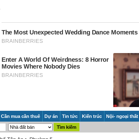
Cần mua cần thuê
Dự án
Tin tức
Kiến trúc
Nội- ngoại thất