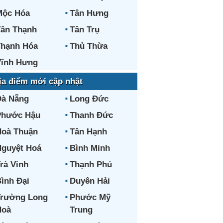
Mộc Hóa
Tân Hưng
ân Thạnh
Tân Trụ
hạnh Hóa
Thủ Thừa
ĩnh Hưng
ịa điểm mới cập nhật
Đà Nẵng
Long Đức
Phước Hậu
Thanh Đức
oà Thuận
Tân Hạnh
guyệt Hoá
Bình Minh
rà Vinh
Thạnh Phú
ình Đại
Duyên Hải
Trường Long
Phước Mỹ
Hoà
Trung