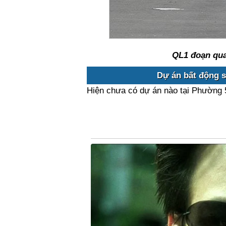
QL1 đoạn qua
Dự án bất động s
Hiện chưa có dự án nào tại Phường 