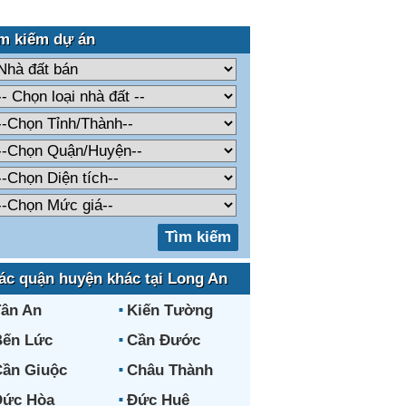
m kiếm dự án
ác quận huyện khác tại Long An
ân An
Kiến Tường
Bến Lức
Cần Đước
ần Giuộc
Châu Thành
Đức Hòa
Đức Huệ