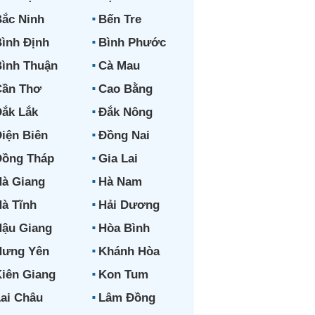
ắc Ninh
Bến Tre
ình Định
Bình Phước
ình Thuận
Cà Mau
Cần Thơ
Cao Bằng
ắk Lắk
Đắk Nông
iện Biên
Đồng Nai
Đồng Tháp
Gia Lai
à Giang
Hà Nam
à Tĩnh
Hải Dương
ậu Giang
Hòa Bình
Hưng Yên
Khánh Hòa
iên Giang
Kon Tum
ai Châu
Lâm Đồng